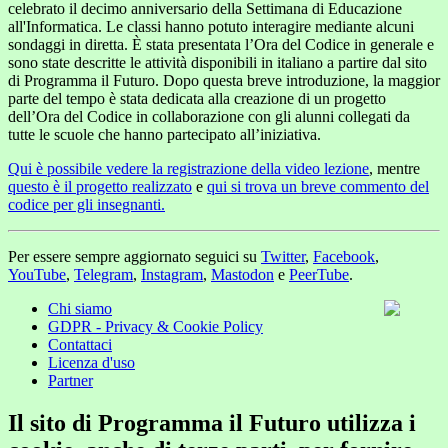
celebrato il decimo anniversario della Settimana di Educazione
all'Informatica. Le classi hanno potuto interagire mediante alcuni
sondaggi in diretta. È stata presentata l’Ora del Codice in generale e
sono state descritte le attività disponibili in italiano a partire dal sito
di Programma il Futuro. Dopo questa breve introduzione, la maggior
parte del tempo è stata dedicata alla creazione di un progetto
dell’Ora del Codice in collaborazione con gli alunni collegati da
tutte le scuole che hanno partecipato all’iniziativa.
Qui è possibile vedere la registrazione della video lezione
, mentre
questo è il progetto realizzato
e
qui si trova un breve commento del
codice per gli insegnanti.
Per essere sempre aggiornato seguici su
Twitter
,
Facebook
,
YouTube
,
Telegram
,
Instagram
,
Mastodon
e
PeerTube
.
Chi siamo
GDPR - Privacy & Cookie Policy
Contattaci
Licenza d'uso
Partner
Il sito di Programma il Futuro utilizza i