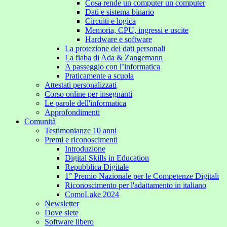
Cosa rende un computer un computer
Dati e sistema binario
Circuiti e logica
Memoria, CPU, ingressi e uscite
Hardware e software
La protezione dei dati personali
La fiaba di Ada & Zangemann
A passeggio con l’informatica
Praticamente a scuola
Attestati personalizzati
Corso online per insegnanti
Le parole dell'informatica
Approfondimenti
Comunità
Testimonianze 10 anni
Premi e riconoscimenti
Introduzione
Digital Skills in Education
Repubblica Digitale
1° Premio Nazionale per le Competenze Digitali
Riconoscimento per l'adattamento in italiano
ComoLake 2024
Newsletter
Dove siete
Software libero