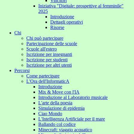
Vincitori
Iniziativa "Digitale: prospettive al femminile"
2025
Introduzione
Dettagli operativi
Risorse
Chi
Chi può partecipare
Partecipazione delle scuole
Scuole all'estero
Iscrizione per insegnanti
Iscrizione per studenti
Iscrizione per altri utenti
Percorsi
Come partecipare
L'Ora dell'InformaticA
Introduzione
Mix & Move con l'IA
Introduzione al Laboratorio musicale
L'arte della poesia
Simulazione di epidemia
Ciao Mondo
L'Intelligenza Artificiale per il mare
Ballando col codice
Minecraft: viaggio acquatico