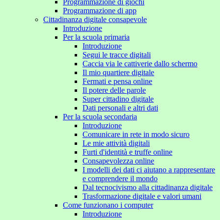
Programmazione di giochi
Programmazione di app
Cittadinanza digitale consapevole
Introduzione
Per la scuola primaria
Introduzione
Segui le tracce digitali
Caccia via le cattiverie dallo schermo
Il mio quartiere digitale
Fermati e pensa online
Il potere delle parole
Super cittadino digitale
Dati personali e altri dati
Per la scuola secondaria
Introduzione
Comunicare in rete in modo sicuro
Le mie attività digitali
Furti d'identità e truffe online
Consapevolezza online
I modelli dei dati ci aiutano a rappresentare
e comprendere il mondo
Dal tecnocivismo alla cittadinanza digitale
Trasformazione digitale e valori umani
Come funzionano i computer
Introduzione