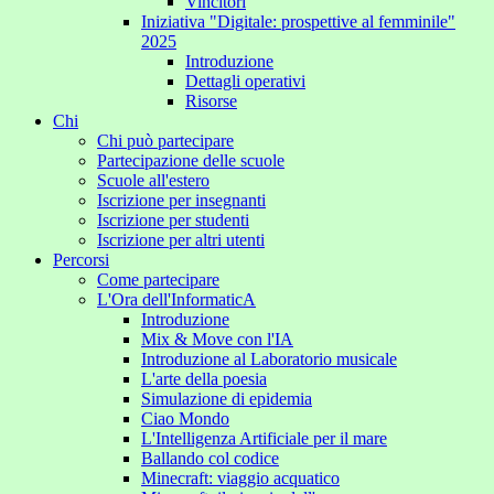
Vincitori
Iniziativa "Digitale: prospettive al femminile"
2025
Introduzione
Dettagli operativi
Risorse
Chi
Chi può partecipare
Partecipazione delle scuole
Scuole all'estero
Iscrizione per insegnanti
Iscrizione per studenti
Iscrizione per altri utenti
Percorsi
Come partecipare
L'Ora dell'InformaticA
Introduzione
Mix & Move con l'IA
Introduzione al Laboratorio musicale
L'arte della poesia
Simulazione di epidemia
Ciao Mondo
L'Intelligenza Artificiale per il mare
Ballando col codice
Minecraft: viaggio acquatico