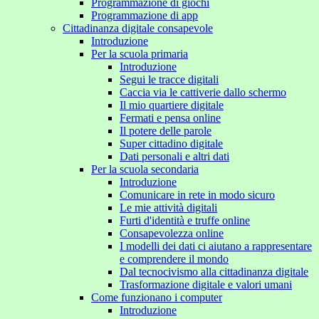
Programmazione di giochi
Programmazione di app
Cittadinanza digitale consapevole
Introduzione
Per la scuola primaria
Introduzione
Segui le tracce digitali
Caccia via le cattiverie dallo schermo
Il mio quartiere digitale
Fermati e pensa online
Il potere delle parole
Super cittadino digitale
Dati personali e altri dati
Per la scuola secondaria
Introduzione
Comunicare in rete in modo sicuro
Le mie attività digitali
Furti d'identità e truffe online
Consapevolezza online
I modelli dei dati ci aiutano a rappresentare
e comprendere il mondo
Dal tecnocivismo alla cittadinanza digitale
Trasformazione digitale e valori umani
Come funzionano i computer
Introduzione