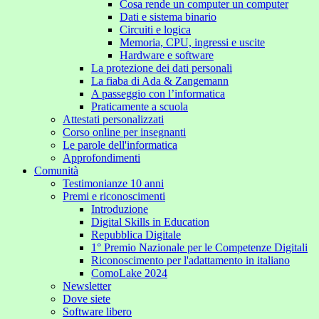
Cosa rende un computer un computer
Dati e sistema binario
Circuiti e logica
Memoria, CPU, ingressi e uscite
Hardware e software
La protezione dei dati personali
La fiaba di Ada & Zangemann
A passeggio con l’informatica
Praticamente a scuola
Attestati personalizzati
Corso online per insegnanti
Le parole dell'informatica
Approfondimenti
Comunità
Testimonianze 10 anni
Premi e riconoscimenti
Introduzione
Digital Skills in Education
Repubblica Digitale
1° Premio Nazionale per le Competenze Digitali
Riconoscimento per l'adattamento in italiano
ComoLake 2024
Newsletter
Dove siete
Software libero