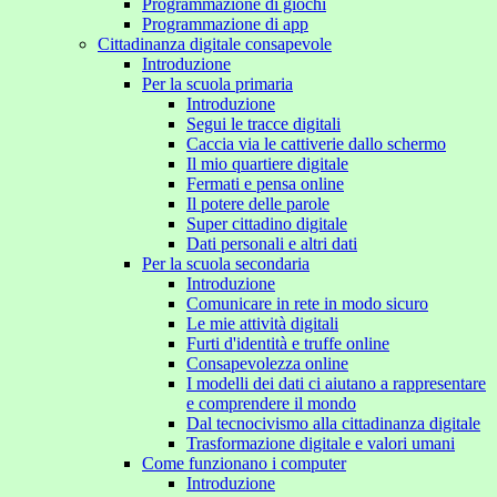
Programmazione di giochi
Programmazione di app
Cittadinanza digitale consapevole
Introduzione
Per la scuola primaria
Introduzione
Segui le tracce digitali
Caccia via le cattiverie dallo schermo
Il mio quartiere digitale
Fermati e pensa online
Il potere delle parole
Super cittadino digitale
Dati personali e altri dati
Per la scuola secondaria
Introduzione
Comunicare in rete in modo sicuro
Le mie attività digitali
Furti d'identità e truffe online
Consapevolezza online
I modelli dei dati ci aiutano a rappresentare
e comprendere il mondo
Dal tecnocivismo alla cittadinanza digitale
Trasformazione digitale e valori umani
Come funzionano i computer
Introduzione