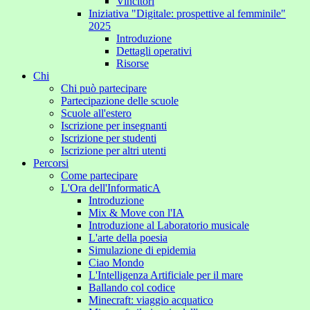
Vincitori
Iniziativa "Digitale: prospettive al femminile"
2025
Introduzione
Dettagli operativi
Risorse
Chi
Chi può partecipare
Partecipazione delle scuole
Scuole all'estero
Iscrizione per insegnanti
Iscrizione per studenti
Iscrizione per altri utenti
Percorsi
Come partecipare
L'Ora dell'InformaticA
Introduzione
Mix & Move con l'IA
Introduzione al Laboratorio musicale
L'arte della poesia
Simulazione di epidemia
Ciao Mondo
L'Intelligenza Artificiale per il mare
Ballando col codice
Minecraft: viaggio acquatico