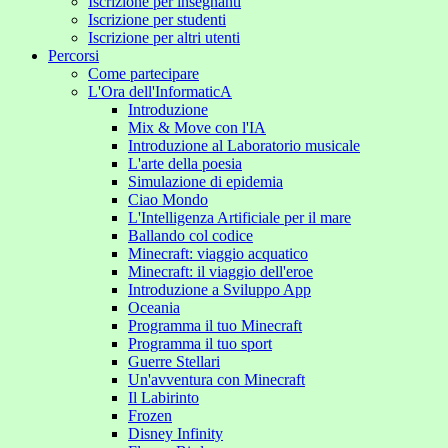
Iscrizione per insegnanti
Iscrizione per studenti
Iscrizione per altri utenti
Percorsi
Come partecipare
L'Ora dell'InformaticA
Introduzione
Mix & Move con l'IA
Introduzione al Laboratorio musicale
L'arte della poesia
Simulazione di epidemia
Ciao Mondo
L'Intelligenza Artificiale per il mare
Ballando col codice
Minecraft: viaggio acquatico
Minecraft: il viaggio dell'eroe
Introduzione a Sviluppo App
Oceania
Programma il tuo Minecraft
Programma il tuo sport
Guerre Stellari
Un'avventura con Minecraft
Il Labirinto
Frozen
Disney Infinity