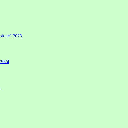
lusione" 2023
" 2024
5