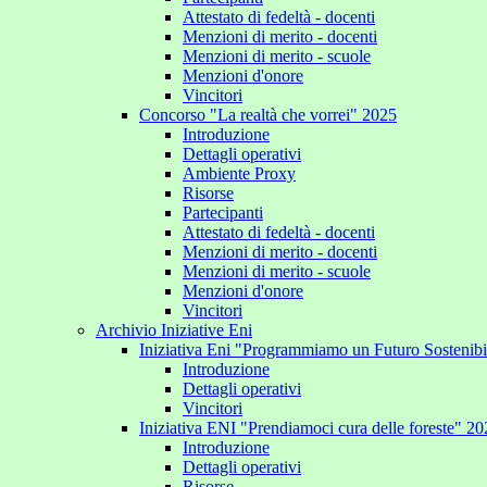
Attestato di fedeltà - docenti
Menzioni di merito - docenti
Menzioni di merito - scuole
Menzioni d'onore
Vincitori
Concorso "La realtà che vorrei" 2025
Introduzione
Dettagli operativi
Ambiente Proxy
Risorse
Partecipanti
Attestato di fedeltà - docenti
Menzioni di merito - docenti
Menzioni di merito - scuole
Menzioni d'onore
Vincitori
Archivio Iniziative Eni
Iniziativa Eni "Programmiamo un Futuro Sostenib
Introduzione
Dettagli operativi
Vincitori
Iniziativa ENI "Prendiamoci cura delle foreste" 2
Introduzione
Dettagli operativi
Risorse