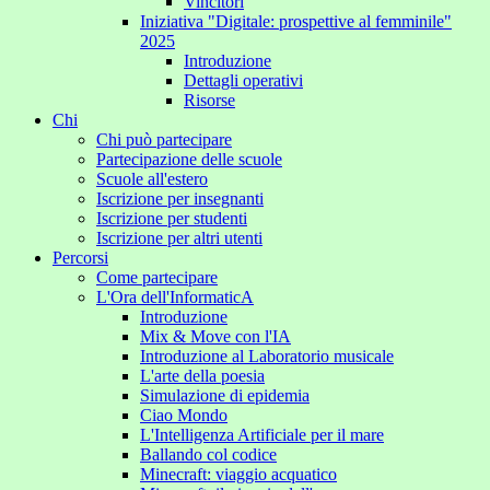
Vincitori
Iniziativa "Digitale: prospettive al femminile"
2025
Introduzione
Dettagli operativi
Risorse
Chi
Chi può partecipare
Partecipazione delle scuole
Scuole all'estero
Iscrizione per insegnanti
Iscrizione per studenti
Iscrizione per altri utenti
Percorsi
Come partecipare
L'Ora dell'InformaticA
Introduzione
Mix & Move con l'IA
Introduzione al Laboratorio musicale
L'arte della poesia
Simulazione di epidemia
Ciao Mondo
L'Intelligenza Artificiale per il mare
Ballando col codice
Minecraft: viaggio acquatico