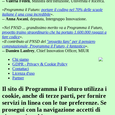
--
Valeria Fedeli
, Ministra dell'Istruzione, Università e Ricerca.
«
Programma il Futuro:
portare il coding nel 70% delle scuole
italiane è una cosa incredibile
».
--
Anna Ascani
, deputata, Intergruppo Innovazione.
«
Nel PNSD ... grandissimo merito va a Programma il Futuro,
progetto traino straordinario che ha portato 1.600.000 ragazzi a
fare codice
».
«
Il contributo al PNSD del
"progetto faro" per il pensiero
computazionale, Programma il Futuro, è fantastico
».
--
Damien Lanfrey
, Chief Innovation Officer, MIUR
Chi siamo
GDPR - Privacy & Cookie Policy
Contattaci
Licenza d'uso
Partner
Il sito di Programma il Futuro utilizza i
cookie, anche di terze parti, per fornire
servizi in linea con le tue preferenze. Se
prosegui con la navigazione accetti di