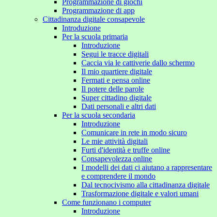
Programmazione di giochi
Programmazione di app
Cittadinanza digitale consapevole
Introduzione
Per la scuola primaria
Introduzione
Segui le tracce digitali
Caccia via le cattiverie dallo schermo
Il mio quartiere digitale
Fermati e pensa online
Il potere delle parole
Super cittadino digitale
Dati personali e altri dati
Per la scuola secondaria
Introduzione
Comunicare in rete in modo sicuro
Le mie attività digitali
Furti d'identità e truffe online
Consapevolezza online
I modelli dei dati ci aiutano a rappresentare
e comprendere il mondo
Dal tecnocivismo alla cittadinanza digitale
Trasformazione digitale e valori umani
Come funzionano i computer
Introduzione