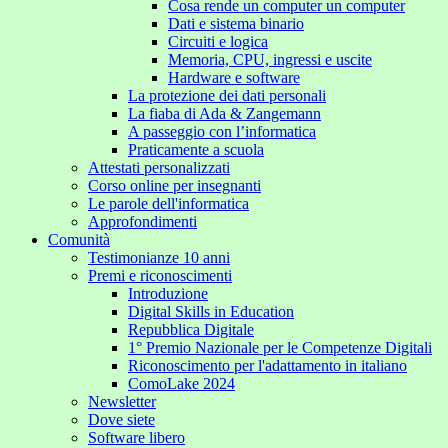
Cosa rende un computer un computer
Dati e sistema binario
Circuiti e logica
Memoria, CPU, ingressi e uscite
Hardware e software
La protezione dei dati personali
La fiaba di Ada & Zangemann
A passeggio con l’informatica
Praticamente a scuola
Attestati personalizzati
Corso online per insegnanti
Le parole dell'informatica
Approfondimenti
Comunità
Testimonianze 10 anni
Premi e riconoscimenti
Introduzione
Digital Skills in Education
Repubblica Digitale
1° Premio Nazionale per le Competenze Digitali
Riconoscimento per l'adattamento in italiano
ComoLake 2024
Newsletter
Dove siete
Software libero