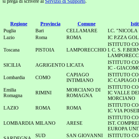
si prega di scrivere al
Servizio di Supporto
.
Regione
Provincia
Comune
Isti
Puglia
Bari
CELLAMARE
I.C. "NICOL
Lazio
Roma
ROMA
IC P.ZZA GO
ISTITUTO C
Toscana
PISTOIA
LAMPORECCHIO
I. C. S. F.BER
LAMPORECCH
ISTITUTO C
SICILIA
AGRIGENTO
LICATA
IC - GIACOM
CAPIAGO
ISTITUTO C
Lombardia
COMO
INTIMIANO
IC CAPIAGO
ISTITUTO C
Emilia
MORCIANO DI
RIMINI
IC VALLE D
Romagna
ROMAGNA
MORCIANO
ISTITUTO C
LAZIO
ROMA
ROMA
IC VIA POSE
ISTITUTO C
LOMBARDIA
MILANO
ARESE
IST. COMPR
EUROPA UNI
SUD
SAN GIOVANNI
ISTITUTO C
SARDEGNA