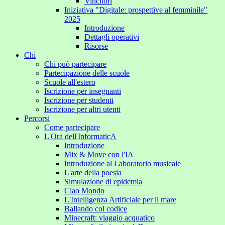
Vincitori
Iniziativa "Digitale: prospettive al femminile"
2025
Introduzione
Dettagli operativi
Risorse
Chi
Chi può partecipare
Partecipazione delle scuole
Scuole all'estero
Iscrizione per insegnanti
Iscrizione per studenti
Iscrizione per altri utenti
Percorsi
Come partecipare
L'Ora dell'InformaticA
Introduzione
Mix & Move con l'IA
Introduzione al Laboratorio musicale
L'arte della poesia
Simulazione di epidemia
Ciao Mondo
L'Intelligenza Artificiale per il mare
Ballando col codice
Minecraft: viaggio acquatico