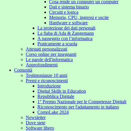
Cosa rende un computer un computer
Dati e sistema binario
Circuiti e logica
Memoria, CPU, ingressi e uscite
Hardware e software
La protezione dei dati personali
La fiaba di Ada & Zangemann
A passeggio con l’informatica
Praticamente a scuola
Attestati personalizzati
Corso online per insegnanti
Le parole dell'informatica
Approfondimenti
Comunità
Testimonianze 10 anni
Premi e riconoscimenti
Introduzione
Digital Skills in Education
Repubblica Digitale
1° Premio Nazionale per le Competenze Digitali
Riconoscimento per l'adattamento in italiano
ComoLake 2024
Newsletter
Dove siete
Software libero