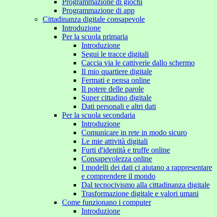
Programmazione di giochi
Programmazione di app
Cittadinanza digitale consapevole
Introduzione
Per la scuola primaria
Introduzione
Segui le tracce digitali
Caccia via le cattiverie dallo schermo
Il mio quartiere digitale
Fermati e pensa online
Il potere delle parole
Super cittadino digitale
Dati personali e altri dati
Per la scuola secondaria
Introduzione
Comunicare in rete in modo sicuro
Le mie attività digitali
Furti d'identità e truffe online
Consapevolezza online
I modelli dei dati ci aiutano a rappresentare
e comprendere il mondo
Dal tecnocivismo alla cittadinanza digitale
Trasformazione digitale e valori umani
Come funzionano i computer
Introduzione