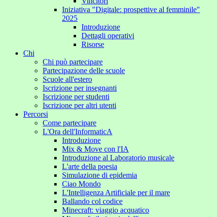
Vincitori
Iniziativa "Digitale: prospettive al femminile"
2025
Introduzione
Dettagli operativi
Risorse
Chi
Chi può partecipare
Partecipazione delle scuole
Scuole all'estero
Iscrizione per insegnanti
Iscrizione per studenti
Iscrizione per altri utenti
Percorsi
Come partecipare
L'Ora dell'InformaticA
Introduzione
Mix & Move con l'IA
Introduzione al Laboratorio musicale
L'arte della poesia
Simulazione di epidemia
Ciao Mondo
L'Intelligenza Artificiale per il mare
Ballando col codice
Minecraft: viaggio acquatico