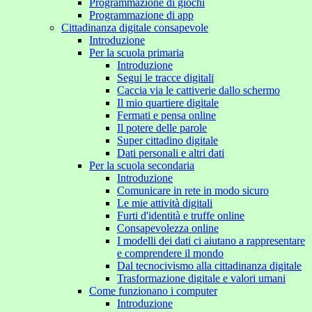
Programmazione di giochi
Programmazione di app
Cittadinanza digitale consapevole
Introduzione
Per la scuola primaria
Introduzione
Segui le tracce digitali
Caccia via le cattiverie dallo schermo
Il mio quartiere digitale
Fermati e pensa online
Il potere delle parole
Super cittadino digitale
Dati personali e altri dati
Per la scuola secondaria
Introduzione
Comunicare in rete in modo sicuro
Le mie attività digitali
Furti d'identità e truffe online
Consapevolezza online
I modelli dei dati ci aiutano a rappresentare
e comprendere il mondo
Dal tecnocivismo alla cittadinanza digitale
Trasformazione digitale e valori umani
Come funzionano i computer
Introduzione