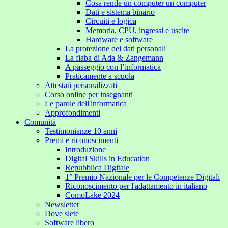
Cosa rende un computer un computer
Dati e sistema binario
Circuiti e logica
Memoria, CPU, ingressi e uscite
Hardware e software
La protezione dei dati personali
La fiaba di Ada & Zangemann
A passeggio con l’informatica
Praticamente a scuola
Attestati personalizzati
Corso online per insegnanti
Le parole dell'informatica
Approfondimenti
Comunità
Testimonianze 10 anni
Premi e riconoscimenti
Introduzione
Digital Skills in Education
Repubblica Digitale
1° Premio Nazionale per le Competenze Digitali
Riconoscimento per l'adattamento in italiano
ComoLake 2024
Newsletter
Dove siete
Software libero