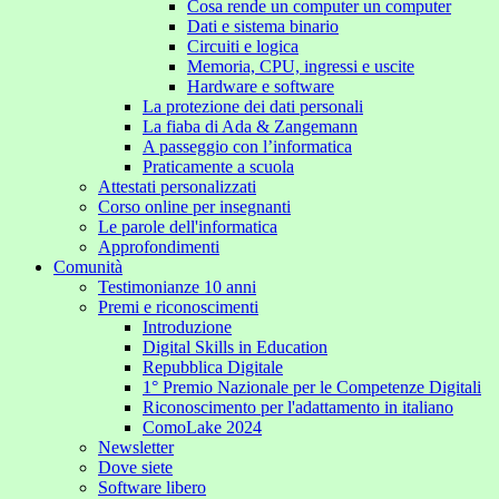
Cosa rende un computer un computer
Dati e sistema binario
Circuiti e logica
Memoria, CPU, ingressi e uscite
Hardware e software
La protezione dei dati personali
La fiaba di Ada & Zangemann
A passeggio con l’informatica
Praticamente a scuola
Attestati personalizzati
Corso online per insegnanti
Le parole dell'informatica
Approfondimenti
Comunità
Testimonianze 10 anni
Premi e riconoscimenti
Introduzione
Digital Skills in Education
Repubblica Digitale
1° Premio Nazionale per le Competenze Digitali
Riconoscimento per l'adattamento in italiano
ComoLake 2024
Newsletter
Dove siete
Software libero