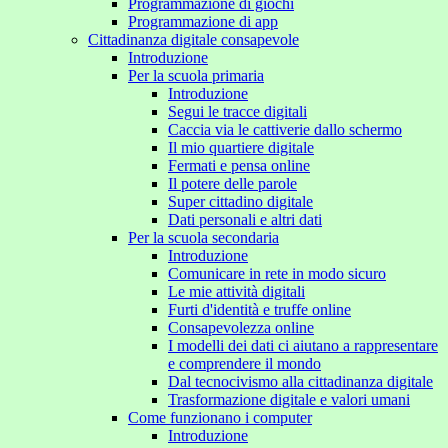
Programmazione di giochi
Programmazione di app
Cittadinanza digitale consapevole
Introduzione
Per la scuola primaria
Introduzione
Segui le tracce digitali
Caccia via le cattiverie dallo schermo
Il mio quartiere digitale
Fermati e pensa online
Il potere delle parole
Super cittadino digitale
Dati personali e altri dati
Per la scuola secondaria
Introduzione
Comunicare in rete in modo sicuro
Le mie attività digitali
Furti d'identità e truffe online
Consapevolezza online
I modelli dei dati ci aiutano a rappresentare
e comprendere il mondo
Dal tecnocivismo alla cittadinanza digitale
Trasformazione digitale e valori umani
Come funzionano i computer
Introduzione