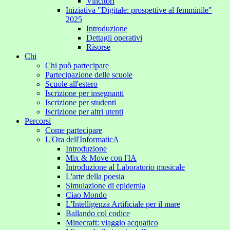
Vincitori
Iniziativa "Digitale: prospettive al femminile"
2025
Introduzione
Dettagli operativi
Risorse
Chi
Chi può partecipare
Partecipazione delle scuole
Scuole all'estero
Iscrizione per insegnanti
Iscrizione per studenti
Iscrizione per altri utenti
Percorsi
Come partecipare
L'Ora dell'InformaticA
Introduzione
Mix & Move con l'IA
Introduzione al Laboratorio musicale
L'arte della poesia
Simulazione di epidemia
Ciao Mondo
L'Intelligenza Artificiale per il mare
Ballando col codice
Minecraft: viaggio acquatico