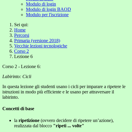
Modulo di login
Modulo di login BAOD
Modulo per l'iscrizione
Sei qui:
Home
Percorsi
Primaria (versione 2018)
Vecchie lezioni tecnologiche
Corso 2
Lezione 6
Corso 2 - Lezione 6:
Labirinto: Cicli
In questa lezione gli studenti usano i cicli per imparare a ripetere le
istruzioni in modo più efficiente e le usano per attraversare il
labirinto.
Concetti di base
la
ripetizione
(ovvero decidere di ripetere un’azione),
realizzata dal blocco
"ripeti ... volte"