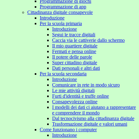
Programmazione di giochi
Programmazione di app
Cittadinanza digitale consapevole
Introduzione
Per la scuola primaria
Introduzione
Segui le tracce digitali
Caccia via le cattiverie dallo schermo
Il mio quartiere digitale
Fermati e pensa online
Il potere delle parole
Super cittadino digitale
Dati personali e altri dati
Per la scuola secondaria
Introduzione
Comunicare in rete in modo sicuro
Le mie attività digitali
Furti d'identità e truffe online
Consapevolezza online
I modelli dei dati ci aiutano a rappresentare
e comprendere il mondo
Dal tecnocivismo alla cittadinanza digitale
Trasformazione digitale e valori umani
Come funzionano i computer
Introduzione