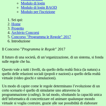
Modulo di login
Modulo di login BAOD
Modulo per l'iscrizione
Sei qui:
Home
Progetto
Archivio Concorsi
Concorso "Programma le Regole" 2017
Introduzione
Il Concorso "
Programma le Regole
" 2017
Il futuro di una società, di un’organizzazione, di un sistema, si fonda
sulle regole che ha.
Questo vale a tutti i livelli, da quello della realtà fisica (la natura) a
quello delle relazioni sociali (popoli e nazioni) a quello della realtà
virtuale (video giochi e simulazioni).
Un modo di capire come le regole determinano l’evoluzione di un
certo scenario è quello di simularne uno attraverso la
programmazione (
coding
). In tal modo, sfruttando la capacità unica
dell’informatica di concretizzare ed animare qualunque mondo
virtuale si voglia costruire, grazie alle sue possibilità di elaborare