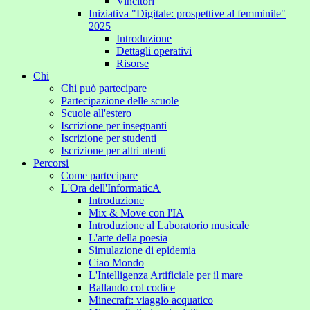
Vincitori
Iniziativa "Digitale: prospettive al femminile"
2025
Introduzione
Dettagli operativi
Risorse
Chi
Chi può partecipare
Partecipazione delle scuole
Scuole all'estero
Iscrizione per insegnanti
Iscrizione per studenti
Iscrizione per altri utenti
Percorsi
Come partecipare
L'Ora dell'InformaticA
Introduzione
Mix & Move con l'IA
Introduzione al Laboratorio musicale
L'arte della poesia
Simulazione di epidemia
Ciao Mondo
L'Intelligenza Artificiale per il mare
Ballando col codice
Minecraft: viaggio acquatico