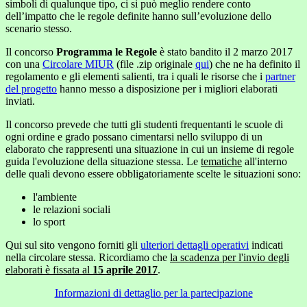
simboli di qualunque tipo, ci si può meglio rendere conto
dell’impatto che le regole definite hanno sull’evoluzione dello
scenario stesso.
Il concorso
Programma le Regole
è stato bandito il 2 marzo 2017
con una
Circolare MIUR
(file .zip originale
qui
) che ne ha definito il
regolamento e gli elementi salienti, tra i quali le risorse che i
partner
del progetto
hanno messo a disposizione per i migliori elaborati
inviati.
Il concorso prevede che tutti gli studenti frequentanti le scuole di
ogni ordine e grado possano cimentarsi nello sviluppo di un
elaborato che rappresenti una situazione in cui un insieme di regole
guida l'evoluzione della situazione stessa. Le
tematiche
all'interno
delle quali devono essere obbligatoriamente scelte le situazioni sono:
l'ambiente
le relazioni sociali
lo sport
Qui sul sito vengono forniti gli
ulteriori dettagli operativi
indicati
nella circolare stessa. Ricordiamo che
la scadenza per l'invio degli
elaborati è fissata al
15 aprile 2017
.
Informazioni di dettaglio per la partecipazione