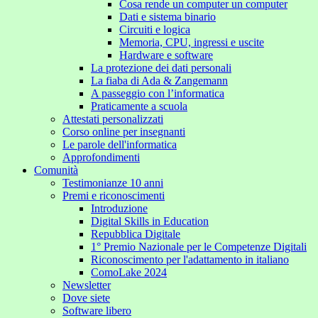
Cosa rende un computer un computer
Dati e sistema binario
Circuiti e logica
Memoria, CPU, ingressi e uscite
Hardware e software
La protezione dei dati personali
La fiaba di Ada & Zangemann
A passeggio con l’informatica
Praticamente a scuola
Attestati personalizzati
Corso online per insegnanti
Le parole dell'informatica
Approfondimenti
Comunità
Testimonianze 10 anni
Premi e riconoscimenti
Introduzione
Digital Skills in Education
Repubblica Digitale
1° Premio Nazionale per le Competenze Digitali
Riconoscimento per l'adattamento in italiano
ComoLake 2024
Newsletter
Dove siete
Software libero