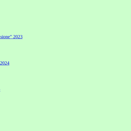
lusione" 2023
" 2024
5