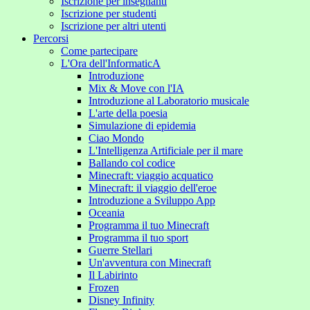
Iscrizione per insegnanti
Iscrizione per studenti
Iscrizione per altri utenti
Percorsi
Come partecipare
L'Ora dell'InformaticA
Introduzione
Mix & Move con l'IA
Introduzione al Laboratorio musicale
L'arte della poesia
Simulazione di epidemia
Ciao Mondo
L'Intelligenza Artificiale per il mare
Ballando col codice
Minecraft: viaggio acquatico
Minecraft: il viaggio dell'eroe
Introduzione a Sviluppo App
Oceania
Programma il tuo Minecraft
Programma il tuo sport
Guerre Stellari
Un'avventura con Minecraft
Il Labirinto
Frozen
Disney Infinity