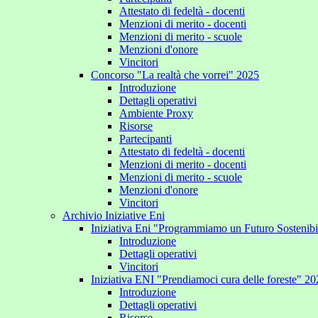
Attestato di fedeltà - docenti
Menzioni di merito - docenti
Menzioni di merito - scuole
Menzioni d'onore
Vincitori
Concorso "La realtà che vorrei" 2025
Introduzione
Dettagli operativi
Ambiente Proxy
Risorse
Partecipanti
Attestato di fedeltà - docenti
Menzioni di merito - docenti
Menzioni di merito - scuole
Menzioni d'onore
Vincitori
Archivio Iniziative Eni
Iniziativa Eni "Programmiamo un Futuro Sostenib
Introduzione
Dettagli operativi
Vincitori
Iniziativa ENI "Prendiamoci cura delle foreste" 2
Introduzione
Dettagli operativi
Risorse