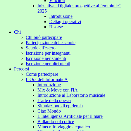
Vincitori
Iniziativa "Digitale: prospettive al femminile"
2025
Introduzione
Dettagli operativi
Risorse
Chi
Chi può partecipare
Partecipazione delle scuole
Scuole all'estero
Iscrizione per insegnanti
Iscrizione per studenti
Iscrizione per altri utenti
Percorsi
Come partecipare
L'Ora dell'InformaticA
Introduzione
Mix & Move con l'IA
Introduzione al Laboratorio musicale
L'arte della poesia
Simulazione di epidemia
Ciao Mondo
L'Intelligenza Artificiale per il mare
Ballando col codice
Minecraft: viaggio acquatico