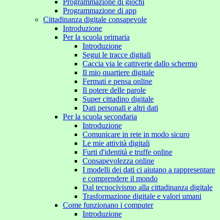
Programmazione di giochi
Programmazione di app
Cittadinanza digitale consapevole
Introduzione
Per la scuola primaria
Introduzione
Segui le tracce digitali
Caccia via le cattiverie dallo schermo
Il mio quartiere digitale
Fermati e pensa online
Il potere delle parole
Super cittadino digitale
Dati personali e altri dati
Per la scuola secondaria
Introduzione
Comunicare in rete in modo sicuro
Le mie attività digitali
Furti d'identità e truffe online
Consapevolezza online
I modelli dei dati ci aiutano a rappresentare
e comprendere il mondo
Dal tecnocivismo alla cittadinanza digitale
Trasformazione digitale e valori umani
Come funzionano i computer
Introduzione