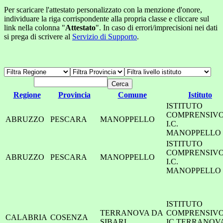
Per scaricare l'attestato personalizzato con la menzione d'onore,
individuare la riga corrispondente alla propria classe e cliccare sul
link nella colonna "
Attestato
". In caso di errori/imprecisioni nei dati
si prega di scrivere al
Servizio di Supporto
.
Regione
Provincia
Comune
Istituto
ISTITUTO
COMPRENSIV
ABRUZZO
PESCARA
MANOPPELLO
I.C.
MANOPPELLO
ISTITUTO
COMPRENSIV
ABRUZZO
PESCARA
MANOPPELLO
I.C.
MANOPPELLO
ISTITUTO
TERRANOVA DA
COMPRENSIV
CALABRIA
COSENZA
SIBARI
IC TERRANOV