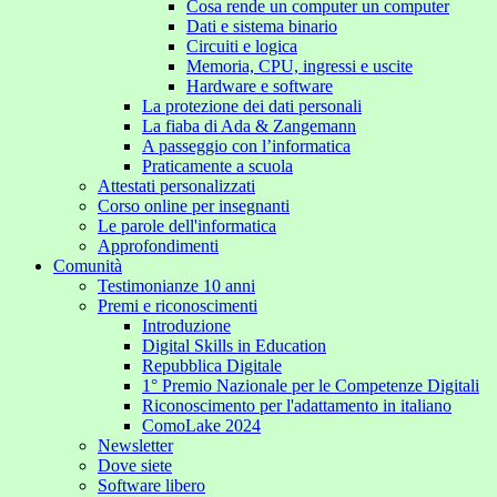
Cosa rende un computer un computer
Dati e sistema binario
Circuiti e logica
Memoria, CPU, ingressi e uscite
Hardware e software
La protezione dei dati personali
La fiaba di Ada & Zangemann
A passeggio con l’informatica
Praticamente a scuola
Attestati personalizzati
Corso online per insegnanti
Le parole dell'informatica
Approfondimenti
Comunità
Testimonianze 10 anni
Premi e riconoscimenti
Introduzione
Digital Skills in Education
Repubblica Digitale
1° Premio Nazionale per le Competenze Digitali
Riconoscimento per l'adattamento in italiano
ComoLake 2024
Newsletter
Dove siete
Software libero