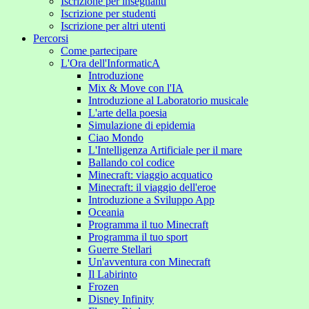
Iscrizione per insegnanti
Iscrizione per studenti
Iscrizione per altri utenti
Percorsi
Come partecipare
L'Ora dell'InformaticA
Introduzione
Mix & Move con l'IA
Introduzione al Laboratorio musicale
L'arte della poesia
Simulazione di epidemia
Ciao Mondo
L'Intelligenza Artificiale per il mare
Ballando col codice
Minecraft: viaggio acquatico
Minecraft: il viaggio dell'eroe
Introduzione a Sviluppo App
Oceania
Programma il tuo Minecraft
Programma il tuo sport
Guerre Stellari
Un'avventura con Minecraft
Il Labirinto
Frozen
Disney Infinity