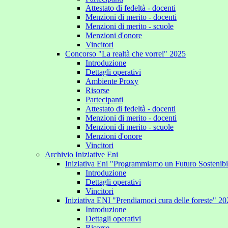
Attestato di fedeltà - docenti
Menzioni di merito - docenti
Menzioni di merito - scuole
Menzioni d'onore
Vincitori
Concorso "La realtà che vorrei" 2025
Introduzione
Dettagli operativi
Ambiente Proxy
Risorse
Partecipanti
Attestato di fedeltà - docenti
Menzioni di merito - docenti
Menzioni di merito - scuole
Menzioni d'onore
Vincitori
Archivio Iniziative Eni
Iniziativa Eni "Programmiamo un Futuro Sostenib
Introduzione
Dettagli operativi
Vincitori
Iniziativa ENI "Prendiamoci cura delle foreste" 2
Introduzione
Dettagli operativi
Risorse