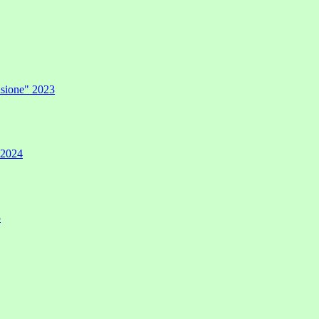
lusione" 2023
" 2024
5