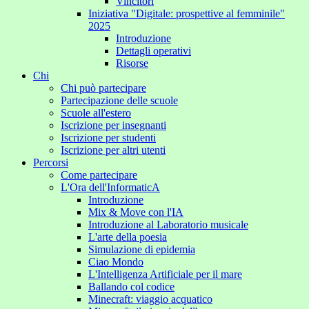
Vincitori
Iniziativa "Digitale: prospettive al femminile"
2025
Introduzione
Dettagli operativi
Risorse
Chi
Chi può partecipare
Partecipazione delle scuole
Scuole all'estero
Iscrizione per insegnanti
Iscrizione per studenti
Iscrizione per altri utenti
Percorsi
Come partecipare
L'Ora dell'InformaticA
Introduzione
Mix & Move con l'IA
Introduzione al Laboratorio musicale
L'arte della poesia
Simulazione di epidemia
Ciao Mondo
L'Intelligenza Artificiale per il mare
Ballando col codice
Minecraft: viaggio acquatico