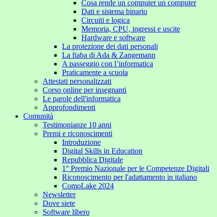
Cosa rende un computer un computer
Dati e sistema binario
Circuiti e logica
Memoria, CPU, ingressi e uscite
Hardware e software
La protezione dei dati personali
La fiaba di Ada & Zangemann
A passeggio con l’informatica
Praticamente a scuola
Attestati personalizzati
Corso online per insegnanti
Le parole dell'informatica
Approfondimenti
Comunità
Testimonianze 10 anni
Premi e riconoscimenti
Introduzione
Digital Skills in Education
Repubblica Digitale
1° Premio Nazionale per le Competenze Digitali
Riconoscimento per l'adattamento in italiano
ComoLake 2024
Newsletter
Dove siete
Software libero