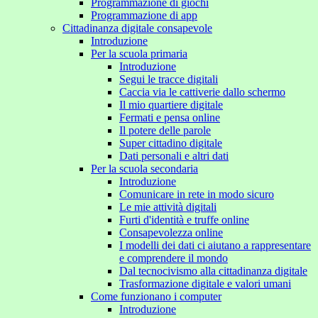
Programmazione di giochi
Programmazione di app
Cittadinanza digitale consapevole
Introduzione
Per la scuola primaria
Introduzione
Segui le tracce digitali
Caccia via le cattiverie dallo schermo
Il mio quartiere digitale
Fermati e pensa online
Il potere delle parole
Super cittadino digitale
Dati personali e altri dati
Per la scuola secondaria
Introduzione
Comunicare in rete in modo sicuro
Le mie attività digitali
Furti d'identità e truffe online
Consapevolezza online
I modelli dei dati ci aiutano a rappresentare
e comprendere il mondo
Dal tecnocivismo alla cittadinanza digitale
Trasformazione digitale e valori umani
Come funzionano i computer
Introduzione