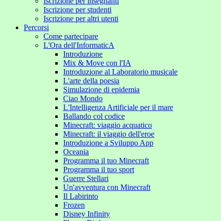
Iscrizione per insegnanti
Iscrizione per studenti
Iscrizione per altri utenti
Percorsi
Come partecipare
L'Ora dell'InformaticA
Introduzione
Mix & Move con l'IA
Introduzione al Laboratorio musicale
L'arte della poesia
Simulazione di epidemia
Ciao Mondo
L'Intelligenza Artificiale per il mare
Ballando col codice
Minecraft: viaggio acquatico
Minecraft: il viaggio dell'eroe
Introduzione a Sviluppo App
Oceania
Programma il tuo Minecraft
Programma il tuo sport
Guerre Stellari
Un'avventura con Minecraft
Il Labirinto
Frozen
Disney Infinity