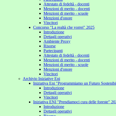
Attestato di fedeltà - docenti
Menzioni di merito - docenti
Menzioni di merito - scuole
Menzioni d'onore
Vincitori
Concorso "La realtà che vorrei" 2025
Introduzione
Dettagli operativi
Ambiente Proxy
Risorse
Partecipanti
Attestato di fedeltà - docenti
Menzioni di merito - docenti
Menzioni di merito - scuole
Menzioni d'onore
Vincitori
Archivio Iniziative Eni
Iniziativa Eni "Programmiamo un Futuro Sostenib
Introduzione
Dettagli operativi
Vincitori
Iniziativa ENI "Prendiamoci cura delle foreste" 2
Introduzione
Dettagli operativi
Risorse