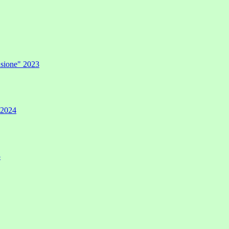
lusione" 2023
" 2024
5