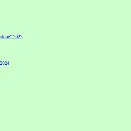
lusione" 2023
" 2024
5