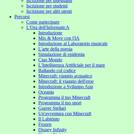
Iscrizione per insegnanti
Iscrizione per studenti
Iscrizione per altri utenti
Percorsi
Come partecipare
L'Ora dell'InformaticA
Introduzione
Mix & Move con l'IA
Introduzione al Laboratorio musicale
L'arte della poesia
Simulazione di epidemia
Ciao Mondo
L'Intelligenza Artificiale per il mare
Ballando col codice
Minecraft: viaggio acquatico
Minecraft: il viaggio dell'eroe
Introduzione a Sviluppo App
Oceania
Programma il tuo Minecraft
Programma il tuo sport
Guerre Stellari
Un'avventura con Minecraft
Il Labirinto
Frozen
Disney Infinity