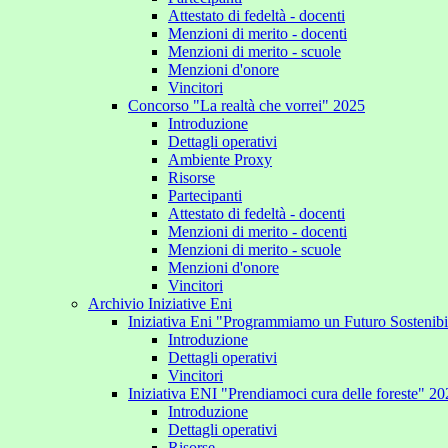
Attestato di fedeltà - docenti
Menzioni di merito - docenti
Menzioni di merito - scuole
Menzioni d'onore
Vincitori
Concorso "La realtà che vorrei" 2025
Introduzione
Dettagli operativi
Ambiente Proxy
Risorse
Partecipanti
Attestato di fedeltà - docenti
Menzioni di merito - docenti
Menzioni di merito - scuole
Menzioni d'onore
Vincitori
Archivio Iniziative Eni
Iniziativa Eni "Programmiamo un Futuro Sostenib
Introduzione
Dettagli operativi
Vincitori
Iniziativa ENI "Prendiamoci cura delle foreste" 2
Introduzione
Dettagli operativi
Risorse