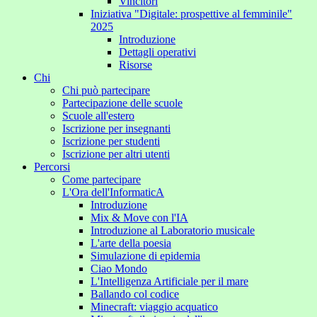
Vincitori
Iniziativa "Digitale: prospettive al femminile"
2025
Introduzione
Dettagli operativi
Risorse
Chi
Chi può partecipare
Partecipazione delle scuole
Scuole all'estero
Iscrizione per insegnanti
Iscrizione per studenti
Iscrizione per altri utenti
Percorsi
Come partecipare
L'Ora dell'InformaticA
Introduzione
Mix & Move con l'IA
Introduzione al Laboratorio musicale
L'arte della poesia
Simulazione di epidemia
Ciao Mondo
L'Intelligenza Artificiale per il mare
Ballando col codice
Minecraft: viaggio acquatico