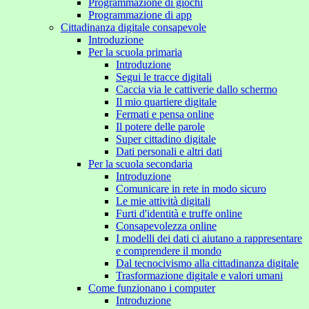
Programmazione di giochi
Programmazione di app
Cittadinanza digitale consapevole
Introduzione
Per la scuola primaria
Introduzione
Segui le tracce digitali
Caccia via le cattiverie dallo schermo
Il mio quartiere digitale
Fermati e pensa online
Il potere delle parole
Super cittadino digitale
Dati personali e altri dati
Per la scuola secondaria
Introduzione
Comunicare in rete in modo sicuro
Le mie attività digitali
Furti d'identità e truffe online
Consapevolezza online
I modelli dei dati ci aiutano a rappresentare
e comprendere il mondo
Dal tecnocivismo alla cittadinanza digitale
Trasformazione digitale e valori umani
Come funzionano i computer
Introduzione