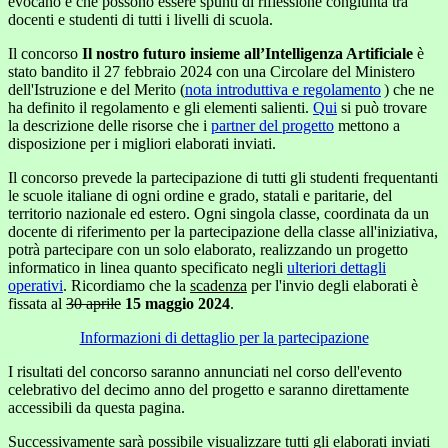
evocano e che possono essere spunti di riflessione congiunta tra
docenti e studenti di tutti i livelli di scuola.
Il concorso
Il nostro futuro insieme all’Intelligenza Artificiale
è
stato bandito il 27 febbraio 2024 con una Circolare del Ministero
dell'Istruzione e del Merito (
nota introduttiva e regolamento
) che ne
ha definito il regolamento e gli elementi salienti.
Qui
si può trovare
la descrizione delle risorse che i
partner del progetto
mettono a
disposizione per i migliori elaborati inviati.
Il concorso prevede la partecipazione di tutti gli studenti frequentanti
le scuole italiane di ogni ordine e grado, statali e paritarie, del
territorio nazionale ed estero. Ogni singola classe, coordinata da un
docente di riferimento per la partecipazione della classe all'iniziativa,
potrà partecipare con un solo elaborato, realizzando un progetto
informatico in linea quanto specificato negli
ulteriori dettagli
operativi
. Ricordiamo che la
scadenza
per l'invio degli elaborati è
fissata al
30 aprile
15 maggio 2024
.
Informazioni di dettaglio per la partecipazione
I risultati del concorso saranno annunciati nel corso dell'evento
celebrativo del decimo anno del progetto e saranno direttamente
accessibili da questa pagina.
Successivamente sarà possibile visualizzare tutti gli elaborati inviati