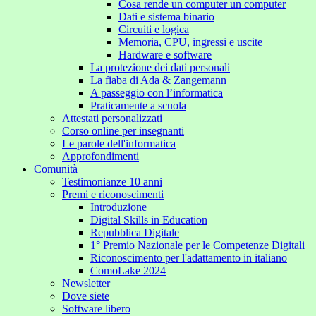
Cosa rende un computer un computer
Dati e sistema binario
Circuiti e logica
Memoria, CPU, ingressi e uscite
Hardware e software
La protezione dei dati personali
La fiaba di Ada & Zangemann
A passeggio con l’informatica
Praticamente a scuola
Attestati personalizzati
Corso online per insegnanti
Le parole dell'informatica
Approfondimenti
Comunità
Testimonianze 10 anni
Premi e riconoscimenti
Introduzione
Digital Skills in Education
Repubblica Digitale
1° Premio Nazionale per le Competenze Digitali
Riconoscimento per l'adattamento in italiano
ComoLake 2024
Newsletter
Dove siete
Software libero