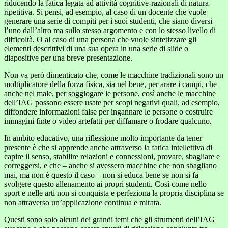
riducendo la fatica legata ad attività cognitive-razionali di natura
ripetitiva. Si pensi, ad esempio, al caso di un docente che vuole
generare una serie di compiti per i suoi studenti, che siano diversi
l’uno dall’altro ma sullo stesso argomento e con lo stesso livello di
difficoltà. O al caso di una persona che vuole sintetizzare gli
elementi descrittivi di una sua opera in una serie di slide o
diapositive per una breve presentazione.
Non va però dimenticato che, come le macchine tradizionali sono un
moltiplicatore della forza fisica, sia nel bene, per arare i campi, che
anche nel male, per soggiogare le persone, così anche le macchine
dell’IAG possono essere usate per scopi negativi quali, ad esempio,
diffondere informazioni false per ingannare le persone o costruire
immagini finte o video artefatti per diffamare o frodare qualcuno.
In ambito educativo, una riflessione molto importante da tener
presente è che si apprende anche attraverso la fatica intellettiva di
capire il senso, stabilire relazioni e connessioni, provare, sbagliare e
correggersi, e che – anche si avessero macchine che non sbagliano
mai, ma non è questo il caso – non si educa bene se non si fa
svolgere questo allenamento ai propri studenti. Così come nello
sport e nelle arti non si conquista e perfeziona la propria disciplina se
non attraverso un’applicazione continua e mirata.
Questi sono solo alcuni dei grandi temi che gli strumenti dell’IAG