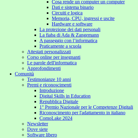
Cosa rende un computer un computer
Dati e sistema binario
Circuiti e logica
Memoria, CPU, ingressi e uscite
Hardware e software
La protezione dei dati personali
La fiaba di Ada & Zangemann
A passeggio con l’informatica
Praticamente a scuola
Attestati personalizzati
Corso online per insegnanti
Le parole dell'informatica
Approfondimenti
Comunità
Testimonianze 10 anni
Premi e riconoscimenti
Introduzione
Digital Skills in Education
Repubblica Digitale
1° Premio Nazionale per le Competenze Digitali
Riconoscimento per l'adattamento in italiano
ComoLake 2024
Newsletter
Dove siete
Software libero