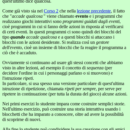
quest'ultimo dice qualcosa.
Come già visto sia nel
Corso 2
che nella
lezione precedente
, il fatto
che "
accade qualcosa
" viene chiamato
evento
e i programmi che
realizzano giochi interattivi sono
programmi guidati dagli eventi
,
cioè programmi in cui si fanno delle azioni in risposta al verificarsi
di certi eventi. In questi programmi ci sono quindi dei blocchi del
tipo
quando
accade qualcosa
e a questi blocchi si attaccano i
blocchi con le azioni desiderate. Si realizza così un
gestore
dell'evento
, cioè un insieme di blocchi che fa reagire il programma a
ciò che è accaduto.
Ovviamente si continuano ad usare gli stessi concetti che abbiamo
visto in altre lezioni, ad esempio il concetto di
sequenza
(per
decidere l'ordine in cui i personaggi parlano o si muovono) e
l'istruzione
ripeti
.
In particolare, si usa spesso una versione particolare di quest'ultima
istruzione di ripetizione, chiamata
ripeti per sempre
, per serve per
ripetere in continuazione (per tutta la durata del gioco) alcune azioni.
Nei primi esercizi lo studente impara come costruire semplici storie.
Nell'ultimo esercizio, può costruire una storia interattiva usando i
blocchetti che ha imparato a conoscere, oltre ad avere la possibilità
di scoprirne di nuovi.
Alla fine lo studente può condividere la sua creazione con gli amici.