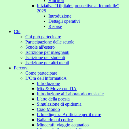
Vincitori
Iniziativa "Digitale: prospettive al femminile"
2025
Introduzione
Dettagli operativi
Risorse
Chi
Chi può partecipare
Partecipazione delle scuole
Scuole all'estero
Iscrizione per insegnanti
Iscrizione per studenti
Iscrizione per altri utenti
Percorsi
Come partecipare
L'Ora dell'InformaticA
Introduzione
Mix & Move con l'IA
Introduzione al Laboratorio musicale
L'arte della poesia
Simulazione di epidemia
Ciao Mondo
L'Intelligenza Artificiale per il mare
Ballando col codice
Minecraft: viaggio acquatico