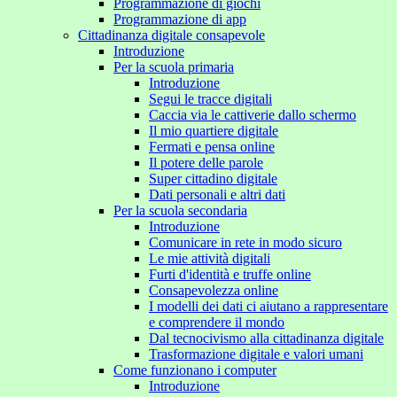
Programmazione di giochi
Programmazione di app
Cittadinanza digitale consapevole
Introduzione
Per la scuola primaria
Introduzione
Segui le tracce digitali
Caccia via le cattiverie dallo schermo
Il mio quartiere digitale
Fermati e pensa online
Il potere delle parole
Super cittadino digitale
Dati personali e altri dati
Per la scuola secondaria
Introduzione
Comunicare in rete in modo sicuro
Le mie attività digitali
Furti d'identità e truffe online
Consapevolezza online
I modelli dei dati ci aiutano a rappresentare
e comprendere il mondo
Dal tecnocivismo alla cittadinanza digitale
Trasformazione digitale e valori umani
Come funzionano i computer
Introduzione