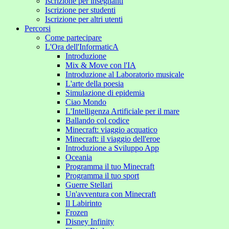
Iscrizione per insegnanti
Iscrizione per studenti
Iscrizione per altri utenti
Percorsi
Come partecipare
L'Ora dell'InformaticA
Introduzione
Mix & Move con l'IA
Introduzione al Laboratorio musicale
L'arte della poesia
Simulazione di epidemia
Ciao Mondo
L'Intelligenza Artificiale per il mare
Ballando col codice
Minecraft: viaggio acquatico
Minecraft: il viaggio dell'eroe
Introduzione a Sviluppo App
Oceania
Programma il tuo Minecraft
Programma il tuo sport
Guerre Stellari
Un'avventura con Minecraft
Il Labirinto
Frozen
Disney Infinity