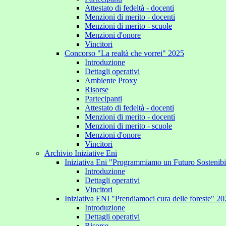
Attestato di fedeltà - docenti
Menzioni di merito - docenti
Menzioni di merito - scuole
Menzioni d'onore
Vincitori
Concorso "La realtà che vorrei" 2025
Introduzione
Dettagli operativi
Ambiente Proxy
Risorse
Partecipanti
Attestato di fedeltà - docenti
Menzioni di merito - docenti
Menzioni di merito - scuole
Menzioni d'onore
Vincitori
Archivio Iniziative Eni
Iniziativa Eni "Programmiamo un Futuro Sostenib
Introduzione
Dettagli operativi
Vincitori
Iniziativa ENI "Prendiamoci cura delle foreste" 2
Introduzione
Dettagli operativi
Risorse