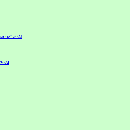
lusione" 2023
" 2024
5