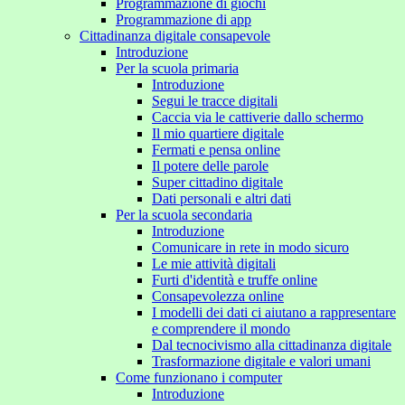
Programmazione di giochi
Programmazione di app
Cittadinanza digitale consapevole
Introduzione
Per la scuola primaria
Introduzione
Segui le tracce digitali
Caccia via le cattiverie dallo schermo
Il mio quartiere digitale
Fermati e pensa online
Il potere delle parole
Super cittadino digitale
Dati personali e altri dati
Per la scuola secondaria
Introduzione
Comunicare in rete in modo sicuro
Le mie attività digitali
Furti d'identità e truffe online
Consapevolezza online
I modelli dei dati ci aiutano a rappresentare
e comprendere il mondo
Dal tecnocivismo alla cittadinanza digitale
Trasformazione digitale e valori umani
Come funzionano i computer
Introduzione