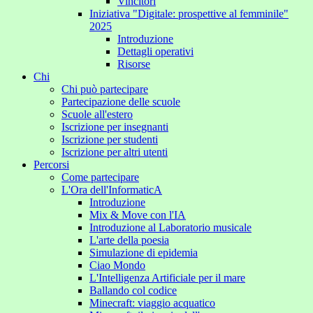
Vincitori
Iniziativa "Digitale: prospettive al femminile"
2025
Introduzione
Dettagli operativi
Risorse
Chi
Chi può partecipare
Partecipazione delle scuole
Scuole all'estero
Iscrizione per insegnanti
Iscrizione per studenti
Iscrizione per altri utenti
Percorsi
Come partecipare
L'Ora dell'InformaticA
Introduzione
Mix & Move con l'IA
Introduzione al Laboratorio musicale
L'arte della poesia
Simulazione di epidemia
Ciao Mondo
L'Intelligenza Artificiale per il mare
Ballando col codice
Minecraft: viaggio acquatico