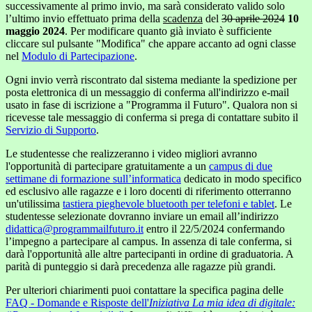
successivamente al primo invio, ma sarà considerato valido solo
l’ultimo invio effettuato prima della
scadenza
del
30 aprile 2024
10
maggio 2024
. Per modificare quanto già inviato è sufficiente
cliccare sul pulsante "Modifica" che appare accanto ad ogni classe
nel
Modulo di Partecipazione
.
Ogni invio verrà riscontrato dal sistema mediante la spedizione per
posta elettronica di un messaggio di conferma all'indirizzo e-mail
usato in fase di iscrizione a "Programma il Futuro". Qualora non si
ricevesse tale messaggio di conferma si prega di contattare subito il
Servizio di Supporto
.
Le studentesse che realizzeranno i video migliori avranno
l'opportunità di partecipare gratuitamente a un
campus di due
settimane di formazione sull’informatica
dedicato in modo specifico
ed esclusivo alle ragazze e i loro docenti di riferimento otterranno
un'utilissima
tastiera pieghevole bluetooth per telefoni e tablet
. Le
studentesse selezionate dovranno inviare un email all’indirizzo
didattica@programmailfuturo.it
entro il 22/5/2024 confermando
l’impegno a partecipare al campus. In assenza di tale conferma, si
darà l'opportunità alle altre partecipanti in ordine di graduatoria. A
parità di punteggio si darà precedenza alle ragazze più grandi.
Per ulteriori chiarimenti puoi contattare la specifica pagina delle
FAQ - Domande e Risposte dell'
Iniziativa La mia idea di digitale: