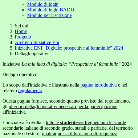
Modulo di login
Modulo di login BAOD
Modulo per l'iscrizione
Sei qui:
Home
Progetto
Archivio Iniziative Eni
Iniziativa ENI "Digitale: prospettive al femminile" 2024
Dettagli operativi
Iniziativa
La mia idea di digitale: “Prospettive al femminile”
2024
Dettagli operativi
Lo scopo dell'iniziativa è illustrato nella
pagina introduttiva
e nel
relativo
regolamento
.
Questa pagina fornisce, secondo quanto previsto dal regolamento,
gli
ulteriori dettagli operativi necessari per la partecipazione
all'iniziativa
.
L’iniziativa è rivolta a
tutte le
studentesse
frequentanti le scuole
secondarie
italiane di secondo grado, statali e paritarie, del territorio
nazionale ed estero,
qualunque sia il loro anno di frequenza
.