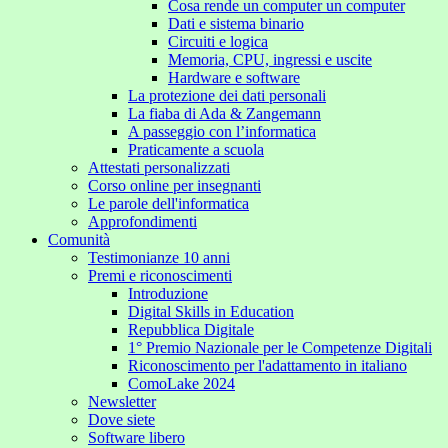
Cosa rende un computer un computer
Dati e sistema binario
Circuiti e logica
Memoria, CPU, ingressi e uscite
Hardware e software
La protezione dei dati personali
La fiaba di Ada & Zangemann
A passeggio con l’informatica
Praticamente a scuola
Attestati personalizzati
Corso online per insegnanti
Le parole dell'informatica
Approfondimenti
Comunità
Testimonianze 10 anni
Premi e riconoscimenti
Introduzione
Digital Skills in Education
Repubblica Digitale
1° Premio Nazionale per le Competenze Digitali
Riconoscimento per l'adattamento in italiano
ComoLake 2024
Newsletter
Dove siete
Software libero