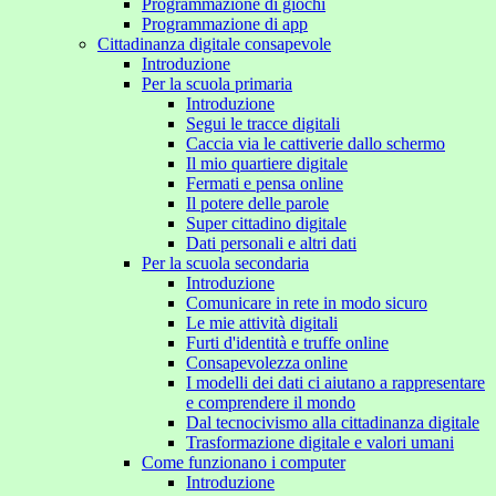
Programmazione di giochi
Programmazione di app
Cittadinanza digitale consapevole
Introduzione
Per la scuola primaria
Introduzione
Segui le tracce digitali
Caccia via le cattiverie dallo schermo
Il mio quartiere digitale
Fermati e pensa online
Il potere delle parole
Super cittadino digitale
Dati personali e altri dati
Per la scuola secondaria
Introduzione
Comunicare in rete in modo sicuro
Le mie attività digitali
Furti d'identità e truffe online
Consapevolezza online
I modelli dei dati ci aiutano a rappresentare
e comprendere il mondo
Dal tecnocivismo alla cittadinanza digitale
Trasformazione digitale e valori umani
Come funzionano i computer
Introduzione