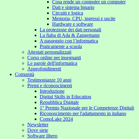
Cosa rende un computer un computer
Dati e sistema binario
Circuiti e logica
Memoria, CPU, ingressi e uscite
Hardware e software
La protezione dei dati personali
La fiaba di Ada & Zangemann
A passeggio con l’informatica
Praticamente a scuola
Attestati personalizzati
Corso online per insegnanti
Le parole dell'informatica
Approfondimenti
Comunità
Testimonianze 10 anni
Premi e riconoscimenti
Introduzione
Digital Skills in Education
Repubblica Digitale
1° Premio Nazionale per le Competenze Digitali
Riconoscimento per l'adattamento in italiano
ComoLake 2024
Newsletter
Dove siete
Software libero