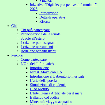
Vincitori
Iniziativa "Digitale: prospettive al femminile"
2025
Introduzione
Dettagli operativi
Risorse
Chi
Chi può partecipare
Partecipazione delle scuole
Scuole all'estero
Iscrizione per insegnanti
Iscrizione per studenti
Iscrizione per altri utenti
Percorsi
Come partecipare
L'Ora dell'InformaticA
Introduzione
Mix & Move con l'IA
Introduzione al Laboratorio musicale
L'arte della poesia
Simulazione di epidemia
Ciao Mondo
L'Intelligenza Artificiale per il mare
Ballando col codice
Minecraft: viaggio acquatico