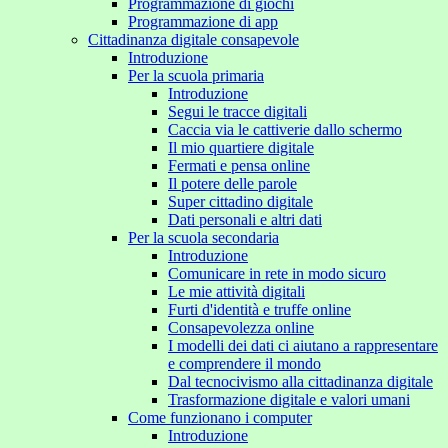
Programmazione di giochi
Programmazione di app
Cittadinanza digitale consapevole
Introduzione
Per la scuola primaria
Introduzione
Segui le tracce digitali
Caccia via le cattiverie dallo schermo
Il mio quartiere digitale
Fermati e pensa online
Il potere delle parole
Super cittadino digitale
Dati personali e altri dati
Per la scuola secondaria
Introduzione
Comunicare in rete in modo sicuro
Le mie attività digitali
Furti d'identità e truffe online
Consapevolezza online
I modelli dei dati ci aiutano a rappresentare
e comprendere il mondo
Dal tecnocivismo alla cittadinanza digitale
Trasformazione digitale e valori umani
Come funzionano i computer
Introduzione