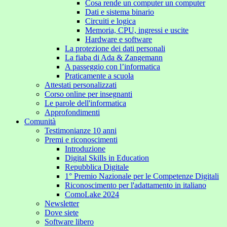
Cosa rende un computer un computer
Dati e sistema binario
Circuiti e logica
Memoria, CPU, ingressi e uscite
Hardware e software
La protezione dei dati personali
La fiaba di Ada & Zangemann
A passeggio con l’informatica
Praticamente a scuola
Attestati personalizzati
Corso online per insegnanti
Le parole dell'informatica
Approfondimenti
Comunità
Testimonianze 10 anni
Premi e riconoscimenti
Introduzione
Digital Skills in Education
Repubblica Digitale
1° Premio Nazionale per le Competenze Digitali
Riconoscimento per l'adattamento in italiano
ComoLake 2024
Newsletter
Dove siete
Software libero