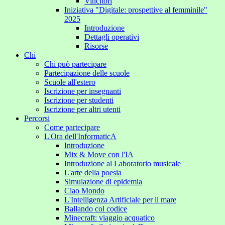
Vincitori
Iniziativa "Digitale: prospettive al femminile"
2025
Introduzione
Dettagli operativi
Risorse
Chi
Chi può partecipare
Partecipazione delle scuole
Scuole all'estero
Iscrizione per insegnanti
Iscrizione per studenti
Iscrizione per altri utenti
Percorsi
Come partecipare
L'Ora dell'InformaticA
Introduzione
Mix & Move con l'IA
Introduzione al Laboratorio musicale
L'arte della poesia
Simulazione di epidemia
Ciao Mondo
L'Intelligenza Artificiale per il mare
Ballando col codice
Minecraft: viaggio acquatico