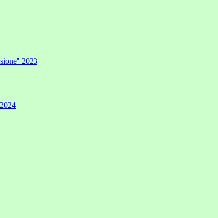
lusione" 2023
" 2024
5