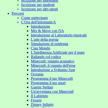
Iscrizione per insegnanti
Iscrizione per studenti
Iscrizione per altri utenti
Percorsi
Come partecipare
L'Ora dell'InformaticA
Introduzione
Mix & Move con l'IA
Introduzione al Laboratorio musicale
L'arte della poesia
Simulazione di epidemia
Ciao Mondo
L'Intelligenza Artificiale per il mare
Ballando col codice
Minecraft: viaggio acquatico
Minecraft: il viaggio dell'eroe
Introduzione a Sviluppo App
Oceania
Programma il tuo Minecraft
Programma il tuo sport
Guerre Stellari
Un'avventura con Minecraft
Il Labirinto
Frozen
Disney Infinity