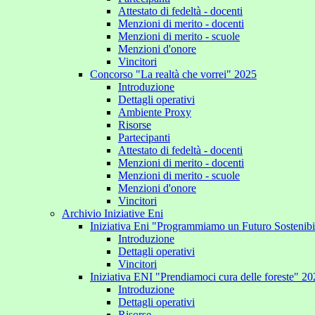
Attestato di fedeltà - docenti
Menzioni di merito - docenti
Menzioni di merito - scuole
Menzioni d'onore
Vincitori
Concorso "La realtà che vorrei" 2025
Introduzione
Dettagli operativi
Ambiente Proxy
Risorse
Partecipanti
Attestato di fedeltà - docenti
Menzioni di merito - docenti
Menzioni di merito - scuole
Menzioni d'onore
Vincitori
Archivio Iniziative Eni
Iniziativa Eni "Programmiamo un Futuro Sostenib
Introduzione
Dettagli operativi
Vincitori
Iniziativa ENI "Prendiamoci cura delle foreste" 2
Introduzione
Dettagli operativi
Risorse