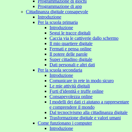
Programmazione di giochi
Programmazione di app
Cittadinanza digitale consapevole
Introduzione
Per la scuola primaria
Introduzione
Segui le tracce digitali
Caccia via le cattiverie dallo schermo
Il mio quartiere digitale
Fermati e pensa online
Il potere delle parole
Super cittadino digitale
Dati personali e altri dati
Per la scuola secondaria
Introduzione
Comunicare in rete in modo sicuro
Le mie attività digitali
Furti d'identità e truffe online
Consapevolezza online
I modelli dei dati ci aiutano a rappresentare
e comprendere il mondo
Dal tecnocivismo alla cittadinanza digitale
Trasformazione digitale e valori umani
Come funzionano i computer
Introduzione