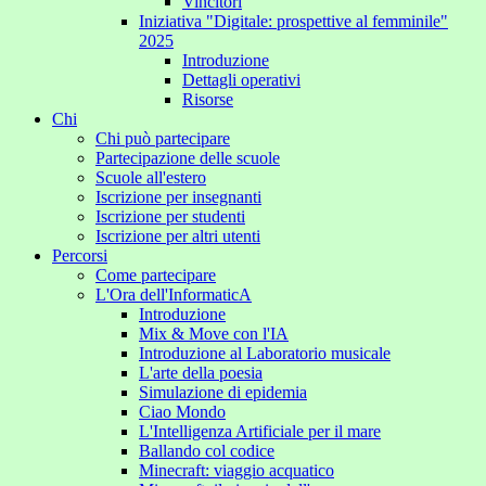
Vincitori
Iniziativa "Digitale: prospettive al femminile"
2025
Introduzione
Dettagli operativi
Risorse
Chi
Chi può partecipare
Partecipazione delle scuole
Scuole all'estero
Iscrizione per insegnanti
Iscrizione per studenti
Iscrizione per altri utenti
Percorsi
Come partecipare
L'Ora dell'InformaticA
Introduzione
Mix & Move con l'IA
Introduzione al Laboratorio musicale
L'arte della poesia
Simulazione di epidemia
Ciao Mondo
L'Intelligenza Artificiale per il mare
Ballando col codice
Minecraft: viaggio acquatico