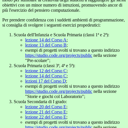
obiettivi con un minor numero di istruzioni, promuovendo ancor di
più l'esercizio del pensiero computazionale.
Per prendere confidenza con i suddetti ambienti di programmazione,
si consiglia di svolgere i seguenti esercizi propedeutici:
Scuola dell'Infanzia e Scuola Primaria (classi 1ª e 2ª):
lezione 14 del Corso A
;
lezione 13 del Corso B
;
esempi di progetti svolti si trovano a questo indirizzo
https://studio.code.org/projects/public
nella sezione
"Pre-scolare";
Scuola Primaria (classi 3ª, 4ª e 5ª):
lezione 12 del Corso C
;
lezione 14 del Corso C
;
lezioni 17 del Corso D
;
esempi di progetti svolti si trovano a questo indirizzo
https://studio.code.org/projects/public
nella sezione
"Storie e giochi col Laboratorio";
Scuola Secondaria di I grado:
lezione 20 del Corso E
;
lezione 21 del Corso E
;
lezione 22 del Corso E
;
esempi di progetti svolti si trovano a questo indirizzo
https://studio.code.org/projects/public
nella sezione