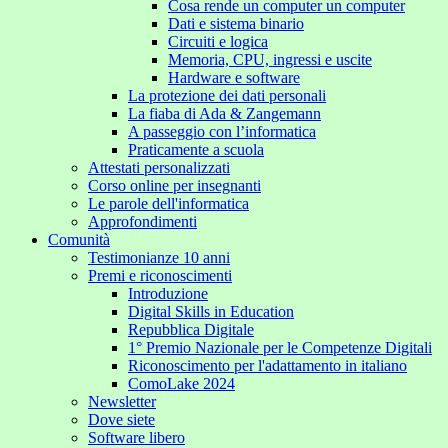
Cosa rende un computer un computer
Dati e sistema binario
Circuiti e logica
Memoria, CPU, ingressi e uscite
Hardware e software
La protezione dei dati personali
La fiaba di Ada & Zangemann
A passeggio con l’informatica
Praticamente a scuola
Attestati personalizzati
Corso online per insegnanti
Le parole dell'informatica
Approfondimenti
Comunità
Testimonianze 10 anni
Premi e riconoscimenti
Introduzione
Digital Skills in Education
Repubblica Digitale
1° Premio Nazionale per le Competenze Digitali
Riconoscimento per l'adattamento in italiano
ComoLake 2024
Newsletter
Dove siete
Software libero