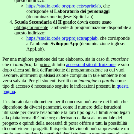
questo indirizzo:
https://studio.code.org/projects/spritelab
, che
corrisponde al
Laboratorio dei personaggi
(denominazione inglese: SpriteLab).
Scuola Secondaria di II grado
: dovrà essere usato
obbligatoriamente
l'ambiente di programmazione disponibile a
questo indirizzo:
https://studio.code.org/projects/applab
, che corrisponde
all’ambiente
Sviluppo App
(denominazione inglese:
AppLab).
Per una migliore gestione del tuo elaborato, sia in caso di
creazione
che di
modifica
, fai
prima
di tutto
accesso al sito di fruizione
, e solo
dopo
clicca sul link dell'ambiente di programmazione su cui vuoi
lavorare, altrimenti qualsiasi azione compiuta in tale ambiente non
verrà salvata. Per gli studenti iscritti con
immagine
o
parola
come
tipo di accesso è necessario seguire le indicazioni presenti in
questa
pagina
.
L'elaborato da sottomettere per il concorso può avere dei limiti che
dipendono da diversi parametri, come il numero delle istruzioni
utilizzate per creare l'elaborato e la loro tipologia. I limiti sono legati
alla piattaforma di Code.org e derivano dalla scala mondiale del
progetto e quindi della necessità di poter offrire a tutti la possibilità
di condividere i progetti. Il rispetto dei vincoli può rappresentare un
modo per stimolare la creatività degli studenti a raggiungere gli stessi