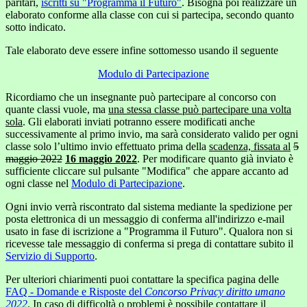
paritari,
iscritti su "Programma il Futuro"
. Bisogna poi realizzare un
elaborato conforme alla classe con cui si partecipa, secondo quanto
sotto indicato.
Tale elaborato deve essere infine sottomesso usando il seguente
Modulo di Partecipazione
Ricordiamo che un insegnante può partecipare al concorso con
quante classi vuole, ma
una stessa classe può partecipare una volta
sola
. Gli elaborati inviati potranno essere modificati anche
successivamente al primo invio, ma sarà considerato valido per ogni
classe solo l’ultimo invio effettuato prima della
scadenza, fissata al
5
maggio 2022
16 maggio 2022
. Per modificare quanto già inviato è
sufficiente cliccare sul pulsante "Modifica" che appare accanto ad
ogni classe nel
Modulo di Partecipazione
.
Ogni invio verrà riscontrato dal sistema mediante la spedizione per
posta elettronica di un messaggio di conferma all'indirizzo e-mail
usato in fase di iscrizione a "Programma il Futuro". Qualora non si
ricevesse tale messaggio di conferma si prega di contattare subito il
Servizio di Supporto
.
Per ulteriori chiarimenti puoi contattare la specifica pagina delle
FAQ - Domande e Risposte del
Concorso Privacy diritto umano
2022
. In caso di difficoltà o problemi è possibile contattare il