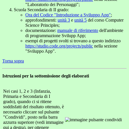
"Laboratorio dei Personaggi";
Scuola Secondaria di II grado:
Ora del Codice "Introduzione a Sviluppo App"
;
approfondimenti:
unità 3
e
unità 5
del corso Computer
Science Principles;
documentazione:
manuale di riferimento
dell'ambiente
di programmazione Svilupp App;
esempi di progetti svolti si trovano a questo indirizzo
https://studio.code.org/projects/public
nella sezione
"Sviluppo App".
Torna sopra
Istruzioni per la sottomissione degli elaborati
Nei casi 1, 2 e 3 (Infanzia,
Primaria e Secondaria di I
grado), quando ci si ritiene
soddisfatti del risultato ottenuto, è
necessario cliccare sul pulsante
"Condividi", posto nella barra
azzurra superiore (vedi immagine
qui a destra), per ottenere