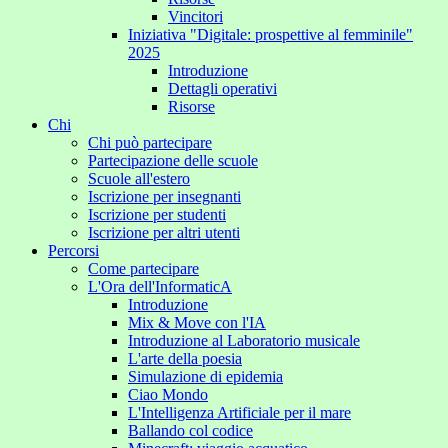
Vincitori
Iniziativa "Digitale: prospettive al femminile"
2025
Introduzione
Dettagli operativi
Risorse
Chi
Chi può partecipare
Partecipazione delle scuole
Scuole all'estero
Iscrizione per insegnanti
Iscrizione per studenti
Iscrizione per altri utenti
Percorsi
Come partecipare
L'Ora dell'InformaticA
Introduzione
Mix & Move con l'IA
Introduzione al Laboratorio musicale
L'arte della poesia
Simulazione di epidemia
Ciao Mondo
L'Intelligenza Artificiale per il mare
Ballando col codice