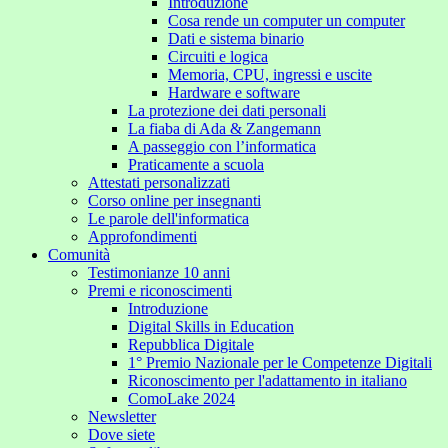
Introduzione
Cosa rende un computer un computer
Dati e sistema binario
Circuiti e logica
Memoria, CPU, ingressi e uscite
Hardware e software
La protezione dei dati personali
La fiaba di Ada & Zangemann
A passeggio con l’informatica
Praticamente a scuola
Attestati personalizzati
Corso online per insegnanti
Le parole dell'informatica
Approfondimenti
Comunità
Testimonianze 10 anni
Premi e riconoscimenti
Introduzione
Digital Skills in Education
Repubblica Digitale
1° Premio Nazionale per le Competenze Digitali
Riconoscimento per l'adattamento in italiano
ComoLake 2024
Newsletter
Dove siete