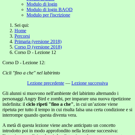
Modulo di login
Modulo di login BAOD
Modulo per l'iscrizione
Sei qui:
Home
Percorsi
Primaria (versione 2018)
Corso D (versione 2018)
Corso D - Lezione 12
Corso D - Lezione 12:
Cicli "fino a che" nel labirinto
Lezione precedente
—
Lezione successiva
Gli alunni si muovono nell'ambiente del labirinto alternando i
personaggi Angry Bird e zombi, per imparare una nuova ripetizione
indefinita: il
ciclo ripeti "fino a che"
, in cui un’azione viene
ripetuta per tutto il tempo in cui risulta falsa una certa condizione e si
interrompe quando questa diventa vera.
A metà di questa lezione viene anche anticipato un concetto
introdotto poi in modo approfondito nella lezione successiva: