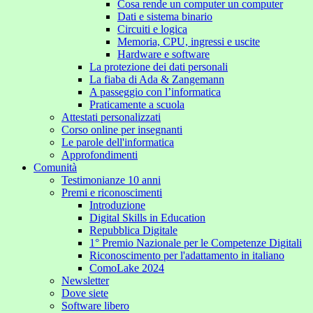
Cosa rende un computer un computer
Dati e sistema binario
Circuiti e logica
Memoria, CPU, ingressi e uscite
Hardware e software
La protezione dei dati personali
La fiaba di Ada & Zangemann
A passeggio con l’informatica
Praticamente a scuola
Attestati personalizzati
Corso online per insegnanti
Le parole dell'informatica
Approfondimenti
Comunità
Testimonianze 10 anni
Premi e riconoscimenti
Introduzione
Digital Skills in Education
Repubblica Digitale
1° Premio Nazionale per le Competenze Digitali
Riconoscimento per l'adattamento in italiano
ComoLake 2024
Newsletter
Dove siete
Software libero