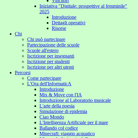
Vincitori
Iniziativa "Digitale: prospettive al femminile"
2025
Introduzione
Dettagli operativi
Risorse
Chi
Chi può partecipare
Partecipazione delle scuole
Scuole all'estero
Iscrizione per insegnanti
Iscrizione per studenti
Iscrizione per altri utenti
Percorsi
Come partecipare
L'Ora dell'InformaticA
Introduzione
Mix & Move con l'IA
Introduzione al Laboratorio musicale
L'arte della poesia
Simulazione di epidemia
Ciao Mondo
L'Intelligenza Artificiale per il mare
Ballando col codice
Minecraft: viaggio acquatico