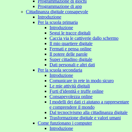
Programmazione di giochi
Programmazione di app
Cittadinanza digitale consapevole
Introduzione
Per la scuola primaria
Introduzione
Segui le tracce digitali
Caccia via le cattiverie dallo schermo
Il mio quartiere digitale
Fermati e pensa online
Il potere delle parole
Super cittadino digitale
Dati personali e altri dati
Per la scuola secondaria
Introduzione
Comunicare in rete in modo sicuro
Le mie attività digitali
Furti d'identità e truffe online
Consapevolezza online
I modelli dei dati ci aiutano a rappresentare
e comprendere il mondo
Dal tecnocivismo alla cittadinanza digitale
Trasformazione digitale e valori umani
Come funzionano i computer
Introduzione