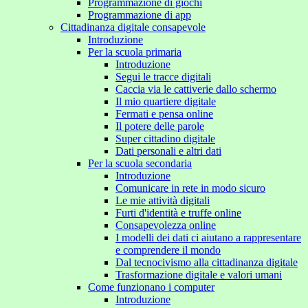
Programmazione di giochi
Programmazione di app
Cittadinanza digitale consapevole
Introduzione
Per la scuola primaria
Introduzione
Segui le tracce digitali
Caccia via le cattiverie dallo schermo
Il mio quartiere digitale
Fermati e pensa online
Il potere delle parole
Super cittadino digitale
Dati personali e altri dati
Per la scuola secondaria
Introduzione
Comunicare in rete in modo sicuro
Le mie attività digitali
Furti d'identità e truffe online
Consapevolezza online
I modelli dei dati ci aiutano a rappresentare
e comprendere il mondo
Dal tecnocivismo alla cittadinanza digitale
Trasformazione digitale e valori umani
Come funzionano i computer
Introduzione