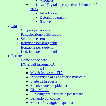
Vincitori
Iniziativa "Digitale: prospettive al femminile"
2025
Introduzione
Dettagli operativi
Risorse
Chi
Chi può partecipare
Partecipazione delle scuole
Scuole all'estero
Iscrizione per insegnanti
Iscrizione per studenti
Iscrizione per altri utenti
Percorsi
Come partecipare
L'Ora dell'InformaticA
Introduzione
Mix & Move con l'IA
Introduzione al Laboratorio musicale
L'arte della poesia
Simulazione di epidemia
Ciao Mondo
L'Intelligenza Artificiale per il mare
Ballando col codice
Minecraft: viaggio acquatico