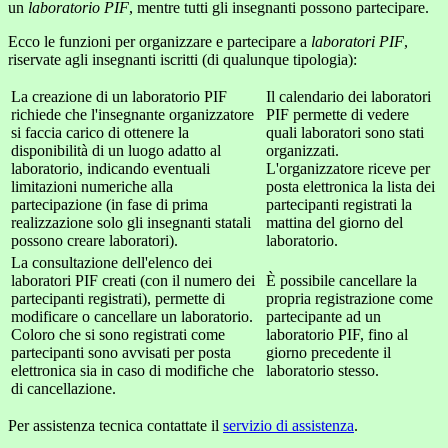
un
laboratorio PIF
, mentre tutti gli insegnanti possono partecipare.
Ecco le funzioni per organizzare e partecipare a
laboratori PIF
,
riservate agli insegnanti iscritti (di qualunque tipologia):
La
creazione di un laboratorio PIF
Il
calendario dei laboratori
richiede che l'insegnante organizzatore
PIF permette di vedere
si faccia carico di ottenere la
quali laboratori sono stati
disponibilità di un luogo adatto al
organizzati.
laboratorio, indicando eventuali
L'organizzatore riceve per
limitazioni numeriche alla
posta elettronica la lista dei
partecipazione (in fase di prima
partecipanti registrati la
realizzazione solo gli insegnanti statali
mattina del giorno del
possono creare laboratori).
laboratorio.
La consultazione dell'
elenco dei
laboratori PIF creati
(con il numero dei
È possibile
cancellare la
partecipanti registrati), permette di
propria registrazione
come
modificare o cancellare un laboratorio.
partecipante ad un
Coloro che si sono registrati come
laboratorio PIF, fino al
partecipanti sono avvisati per posta
giorno precedente il
elettronica sia in caso di modifiche che
laboratorio stesso.
di cancellazione.
Per assistenza tecnica contattate il
servizio di assistenza
.