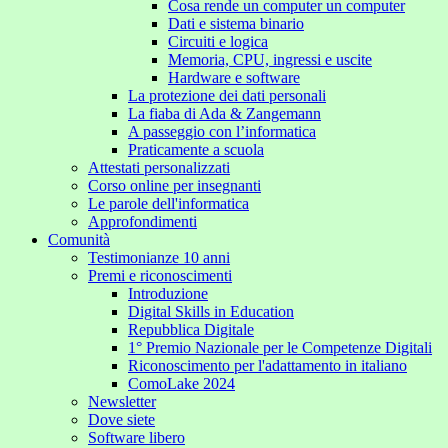
Cosa rende un computer un computer
Dati e sistema binario
Circuiti e logica
Memoria, CPU, ingressi e uscite
Hardware e software
La protezione dei dati personali
La fiaba di Ada & Zangemann
A passeggio con l’informatica
Praticamente a scuola
Attestati personalizzati
Corso online per insegnanti
Le parole dell'informatica
Approfondimenti
Comunità
Testimonianze 10 anni
Premi e riconoscimenti
Introduzione
Digital Skills in Education
Repubblica Digitale
1° Premio Nazionale per le Competenze Digitali
Riconoscimento per l'adattamento in italiano
ComoLake 2024
Newsletter
Dove siete
Software libero