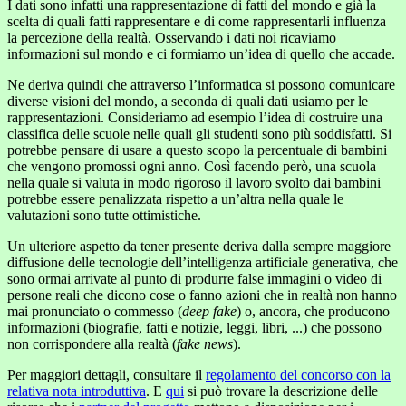
I dati sono infatti una rappresentazione di fatti del mondo e già la
scelta di quali fatti rappresentare e di come rappresentarli influenza
la percezione della realtà. Osservando i dati noi ricaviamo
informazioni sul mondo e ci formiamo un’idea di quello che accade.
Ne deriva quindi che attraverso l’informatica si possono comunicare
diverse visioni del mondo, a seconda di quali dati usiamo per le
rappresentazioni. Consideriamo ad esempio l’idea di costruire una
classifica delle scuole nelle quali gli studenti sono più soddisfatti. Si
potrebbe pensare di usare a questo scopo la percentuale di bambini
che vengono promossi ogni anno. Così facendo però, una scuola
nella quale si valuta in modo rigoroso il lavoro svolto dai bambini
potrebbe essere penalizzata rispetto a un’altra nella quale le
valutazioni sono tutte ottimistiche.
Un ulteriore aspetto da tener presente deriva dalla sempre maggiore
diffusione delle tecnologie dell’intelligenza artificiale generativa, che
sono ormai arrivate al punto di produrre false immagini o video di
persone reali che dicono cose o fanno azioni che in realtà non hanno
mai pronunciato o commesso (
deep fake
) o, ancora, che producono
informazioni (biografie, fatti e notizie, leggi, libri, ...) che possono
non corrispondere alla realtà (
fake news
).
Per maggiori dettagli, consultare il
regolamento del concorso con la
relativa nota introduttiva
. E
qui
si può trovare la descrizione delle