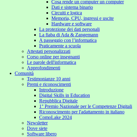
Cosa rende un computer un computer
Dati e sistema binario
Circuiti e logica
Memoria, CPU, ingressi e uscite
Hardware e software
La protezione dei dati personali
La fiaba di Ada & Zangemann
A passeggio con l’informatica
Praticamente a scuola
Attestati personalizzati
Corso online per insegnanti
Le parole dell'informatica
Approfondimenti
Comunità
Testimonianze 10 anni
Premi e riconoscimenti
Introduzione
Digital Skills in Education
Repubblica Digitale
1° Premio Nazionale per le Competenze Digitali
Riconoscimento per l'adattamento in italiano
ComoLake 2024
Newsletter
Dove siete
Software libero