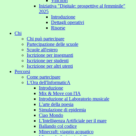
Vincitori
Iniziativa "Digitale: prospettive al femminile"
2025
Introduzione
Dettagli operativi
Risorse
Chi
Chi può partecipare
Partecipazione delle scuole
Scuole all'estero
Iscrizione per insegnanti
Iscrizione per studenti
Iscrizione per altri utenti
Percorsi
Come partecipare
L'Ora dell'InformaticA
Introduzione
Mix & Move con l'IA
Introduzione al Laboratorio musicale
L'arte della poesia
Simulazione di epidemia
Ciao Mondo
L'Intelligenza Artificiale per il mare
Ballando col codice
Minecraft: viaggio acquatico