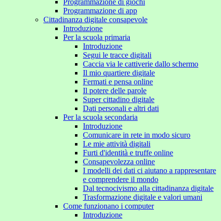
Programmazione di giochi
Programmazione di app
Cittadinanza digitale consapevole
Introduzione
Per la scuola primaria
Introduzione
Segui le tracce digitali
Caccia via le cattiverie dallo schermo
Il mio quartiere digitale
Fermati e pensa online
Il potere delle parole
Super cittadino digitale
Dati personali e altri dati
Per la scuola secondaria
Introduzione
Comunicare in rete in modo sicuro
Le mie attività digitali
Furti d'identità e truffe online
Consapevolezza online
I modelli dei dati ci aiutano a rappresentare
e comprendere il mondo
Dal tecnocivismo alla cittadinanza digitale
Trasformazione digitale e valori umani
Come funzionano i computer
Introduzione