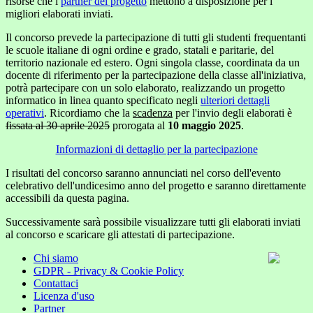
risorse che i
partner del progetto
mettono a disposizione per i
migliori elaborati inviati.
Il concorso prevede la partecipazione di tutti gli studenti frequentanti
le scuole italiane di ogni ordine e grado, statali e paritarie, del
territorio nazionale ed estero. Ogni singola classe, coordinata da un
docente di riferimento per la partecipazione della classe all'iniziativa,
potrà partecipare con un solo elaborato, realizzando un progetto
informatico in linea quanto specificato negli
ulteriori dettagli
operativi
. Ricordiamo che la
scadenza
per l'invio degli elaborati è
fissata al 30 aprile 2025
prorogata al
10 maggio 2025
.
Informazioni di dettaglio per la partecipazione
I risultati del concorso saranno annunciati nel corso dell'evento
celebrativo dell'undicesimo anno del progetto e saranno direttamente
accessibili da questa pagina.
Successivamente sarà possibile visualizzare tutti gli elaborati inviati
al concorso e scaricare gli attestati di partecipazione.
Chi siamo
GDPR - Privacy & Cookie Policy
Contattaci
Licenza d'uso
Partner