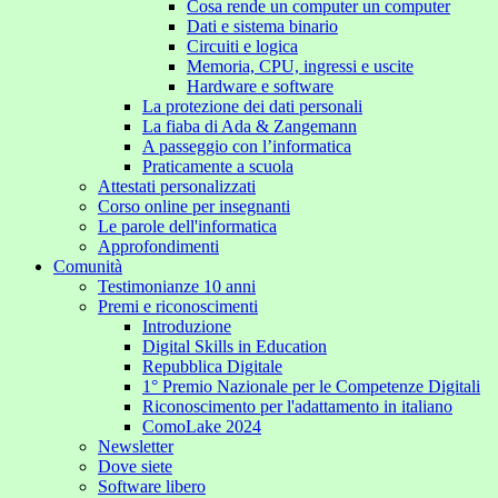
Cosa rende un computer un computer
Dati e sistema binario
Circuiti e logica
Memoria, CPU, ingressi e uscite
Hardware e software
La protezione dei dati personali
La fiaba di Ada & Zangemann
A passeggio con l’informatica
Praticamente a scuola
Attestati personalizzati
Corso online per insegnanti
Le parole dell'informatica
Approfondimenti
Comunità
Testimonianze 10 anni
Premi e riconoscimenti
Introduzione
Digital Skills in Education
Repubblica Digitale
1° Premio Nazionale per le Competenze Digitali
Riconoscimento per l'adattamento in italiano
ComoLake 2024
Newsletter
Dove siete
Software libero