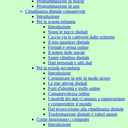
Programmazione di giochi
Programmazione di app
Cittadinanza digitale consapevole
Introduzione
Per la scuola primaria
Introduzione
Segui le tracce digitali
Caccia via le cattiverie dallo schermo
Il mio quartiere digitale
Fermati e pensa online
Il potere delle parole
Super cittadino digitale
Dati personali e altri dati
Per la scuola secondaria
Introduzione
Comunicare in rete in modo sicuro
Le mie attività digitali
Furti d'identità e truffe online
Consapevolezza online
I modelli dei dati ci aiutano a rappresentare
e comprendere il mondo
Dal tecnocivismo alla cittadinanza digitale
Trasformazione digitale e valori umani
Come funzionano i computer
Introduzione