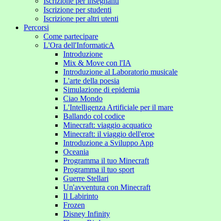
Iscrizione per insegnanti
Iscrizione per studenti
Iscrizione per altri utenti
Percorsi
Come partecipare
L'Ora dell'InformaticA
Introduzione
Mix & Move con l'IA
Introduzione al Laboratorio musicale
L'arte della poesia
Simulazione di epidemia
Ciao Mondo
L'Intelligenza Artificiale per il mare
Ballando col codice
Minecraft: viaggio acquatico
Minecraft: il viaggio dell'eroe
Introduzione a Sviluppo App
Oceania
Programma il tuo Minecraft
Programma il tuo sport
Guerre Stellari
Un'avventura con Minecraft
Il Labirinto
Frozen
Disney Infinity