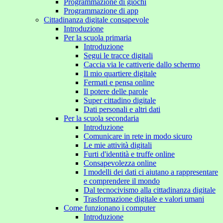
Programmazione di giochi
Programmazione di app
Cittadinanza digitale consapevole
Introduzione
Per la scuola primaria
Introduzione
Segui le tracce digitali
Caccia via le cattiverie dallo schermo
Il mio quartiere digitale
Fermati e pensa online
Il potere delle parole
Super cittadino digitale
Dati personali e altri dati
Per la scuola secondaria
Introduzione
Comunicare in rete in modo sicuro
Le mie attività digitali
Furti d'identità e truffe online
Consapevolezza online
I modelli dei dati ci aiutano a rappresentare
e comprendere il mondo
Dal tecnocivismo alla cittadinanza digitale
Trasformazione digitale e valori umani
Come funzionano i computer
Introduzione