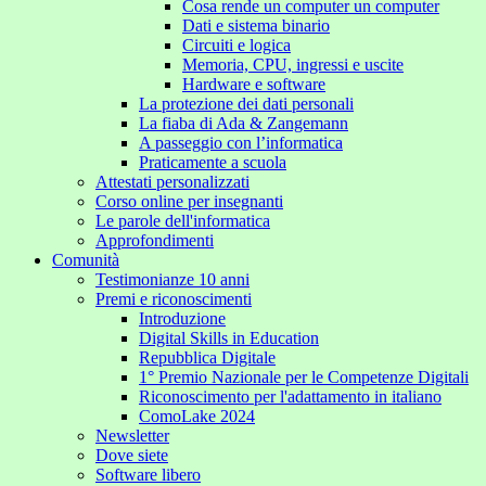
Cosa rende un computer un computer
Dati e sistema binario
Circuiti e logica
Memoria, CPU, ingressi e uscite
Hardware e software
La protezione dei dati personali
La fiaba di Ada & Zangemann
A passeggio con l’informatica
Praticamente a scuola
Attestati personalizzati
Corso online per insegnanti
Le parole dell'informatica
Approfondimenti
Comunità
Testimonianze 10 anni
Premi e riconoscimenti
Introduzione
Digital Skills in Education
Repubblica Digitale
1° Premio Nazionale per le Competenze Digitali
Riconoscimento per l'adattamento in italiano
ComoLake 2024
Newsletter
Dove siete
Software libero