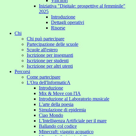
Vincitori
Iniziativa "Digitale: prospettive al femminile"
2025
Introduzione
Dettagli operativi
Risorse
Chi
Chi può partecipare
Partecipazione delle scuole
Scuole all'estero
Iscrizione per insegnanti
Iscrizione per studenti
Iscrizione per altri utenti
Percorsi
Come partecipare
L'Ora dell'InformaticA
Introduzione
Mix & Move con l'IA
Introduzione al Laboratorio musicale
L'arte della poesia
Simulazione di epidemia
Ciao Mondo
L'Intelligenza Artificiale per il mare
Ballando col codice
Minecraft: viaggio acquatico