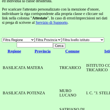
ed individua la classe desiderata.
Per scaricare l'attestato personalizzato con la menzione d'onore,
individuare la riga corrispondente alla propria classe e cliccare sul
link nella colonna "
Attestato
". In caso di errori/imprecisioni nei dati
si prega di scrivere al
Servizio di Supporto
.
Regione
Provincia
Comune
Ist
ISTITUTO C
BASILICATA
MATERA
TRICARICO
TRICARICO
MURO
BASILICATA
POTENZA
I. C. "J. ST
LUCANO
SATRIANO DI