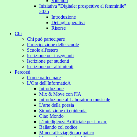
Vincitori
Iniziativa "Digitale: prospettive al femminile"
2025
Introduzione
Dettagli operativi
Risorse
Chi
Chi può partecipare
Partecipazione delle scuole
Scuole all'estero
Iscrizione per insegnanti
Iscrizione per studenti
Iscrizione per altri utenti
Percorsi
Come partecipare
L'Ora dell'InformaticA
Introduzione
Mix & Move con l'IA
Introduzione al Laboratorio musicale
L'arte della poesia
Simulazione di epidemia
Ciao Mondo
L'Intelligenza Artificiale per il mare
Ballando col codice
Minecraft: viaggio acquatico