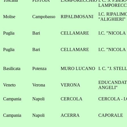
Toscana
PISTOIA
LAMPORECCHIO
I. C. S. F.BER
LAMPORECC
I.C. RIPALIM
Molise
Campobasso
RIPALIMOSANI
"ALIGHIERI"
Puglia
Bari
CELLAMARE
I.C. "NICOL
Puglia
Bari
CELLAMARE
I.C. "NICOL
Basilicata
Potenza
MURO LUCANO
I. C. "J. STE
EDUCANDAT
Veneto
Verona
VERONA
ANGELI"
Campania
Napoli
CERCOLA
CERCOLA - I
Campania
Napoli
ACERRA
CAPORALE