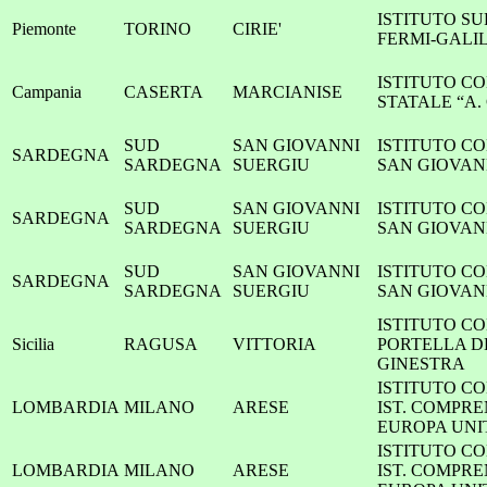
ISTITUTO S
Piemonte
TORINO
CIRIE'
FERMI-GALIL
ISTITUTO C
Campania
CASERTA
MARCIANISE
STATALE “A
SUD
SAN GIOVANNI
ISTITUTO C
SARDEGNA
SARDEGNA
SUERGIU
SAN GIOVAN
SUD
SAN GIOVANNI
ISTITUTO C
SARDEGNA
SARDEGNA
SUERGIU
SAN GIOVAN
SUD
SAN GIOVANNI
ISTITUTO C
SARDEGNA
SARDEGNA
SUERGIU
SAN GIOVAN
ISTITUTO C
Sicilia
RAGUSA
VITTORIA
PORTELLA D
GINESTRA
ISTITUTO C
LOMBARDIA
MILANO
ARESE
IST. COMPR
EUROPA UNI
ISTITUTO C
LOMBARDIA
MILANO
ARESE
IST. COMPR