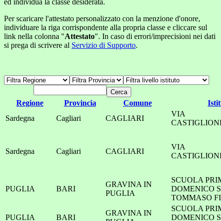
ed individua la classe desiderata.
Per scaricare l'attestato personalizzato con la menzione d'onore,
individuare la riga corrispondente alla propria classe e cliccare sul
link nella colonna "
Attestato
". In caso di errori/imprecisioni nei dati
si prega di scrivere al
Servizio di Supporto
.
Regione
Provincia
Comune
Isti
VIA
Sardegna
Cagliari
CAGLIARI
CASTIGLION
VIA
Sardegna
Cagliari
CAGLIARI
CASTIGLION
SCUOLA PRIM
GRAVINA IN
PUGLIA
BARI
DOMENICO S
PUGLIA
TOMMASO F
SCUOLA PRIM
GRAVINA IN
PUGLIA
BARI
DOMENICO S