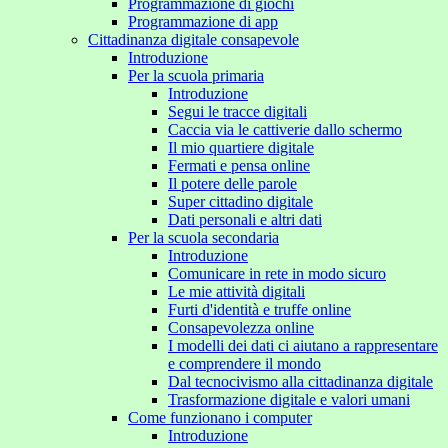
Programmazione di giochi
Programmazione di app
Cittadinanza digitale consapevole
Introduzione
Per la scuola primaria
Introduzione
Segui le tracce digitali
Caccia via le cattiverie dallo schermo
Il mio quartiere digitale
Fermati e pensa online
Il potere delle parole
Super cittadino digitale
Dati personali e altri dati
Per la scuola secondaria
Introduzione
Comunicare in rete in modo sicuro
Le mie attività digitali
Furti d'identità e truffe online
Consapevolezza online
I modelli dei dati ci aiutano a rappresentare
e comprendere il mondo
Dal tecnocivismo alla cittadinanza digitale
Trasformazione digitale e valori umani
Come funzionano i computer
Introduzione