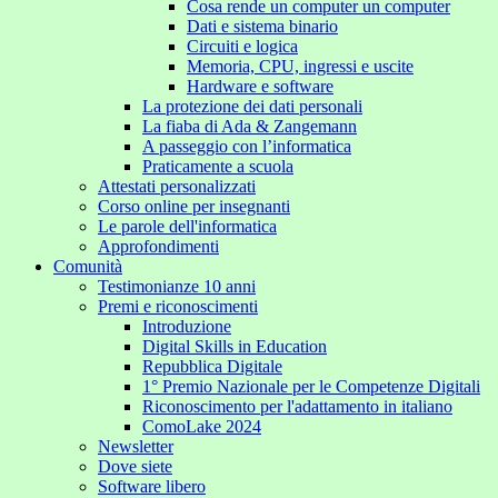
Cosa rende un computer un computer
Dati e sistema binario
Circuiti e logica
Memoria, CPU, ingressi e uscite
Hardware e software
La protezione dei dati personali
La fiaba di Ada & Zangemann
A passeggio con l’informatica
Praticamente a scuola
Attestati personalizzati
Corso online per insegnanti
Le parole dell'informatica
Approfondimenti
Comunità
Testimonianze 10 anni
Premi e riconoscimenti
Introduzione
Digital Skills in Education
Repubblica Digitale
1° Premio Nazionale per le Competenze Digitali
Riconoscimento per l'adattamento in italiano
ComoLake 2024
Newsletter
Dove siete
Software libero