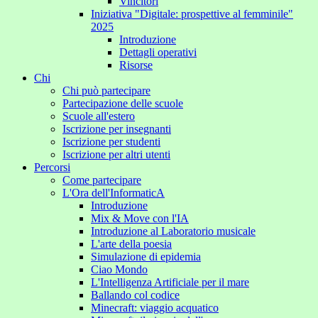
Vincitori
Iniziativa "Digitale: prospettive al femminile"
2025
Introduzione
Dettagli operativi
Risorse
Chi
Chi può partecipare
Partecipazione delle scuole
Scuole all'estero
Iscrizione per insegnanti
Iscrizione per studenti
Iscrizione per altri utenti
Percorsi
Come partecipare
L'Ora dell'InformaticA
Introduzione
Mix & Move con l'IA
Introduzione al Laboratorio musicale
L'arte della poesia
Simulazione di epidemia
Ciao Mondo
L'Intelligenza Artificiale per il mare
Ballando col codice
Minecraft: viaggio acquatico