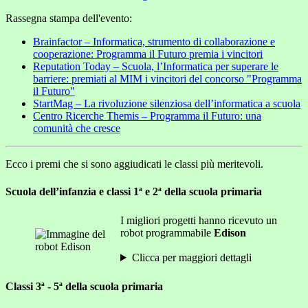
Rassegna stampa dell'evento:
Brainfactor – Informatica, strumento di collaborazione e
cooperazione: Programma il Futuro premia i vincitori
Reputation Today – Scuola, l’Informatica per superare le
barriere: premiati al MIM i vincitori del concorso "Programma
il Futuro"
StartMag – La rivoluzione silenziosa dell’informatica a scuola
Centro Ricerche Themis – Programma il Futuro: una
comunità che cresce
Ecco i premi che si sono aggiudicati le classi più meritevoli.
Scuola dell’infanzia e classi 1ª e 2ª della scuola primaria
I migliori progetti hanno ricevuto un
robot programmabile
Edison
Clicca per maggiori dettagli
Classi 3ª - 5ª della scuola primaria