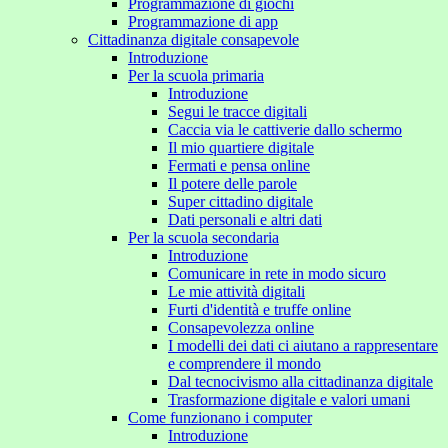
Programmazione di giochi
Programmazione di app
Cittadinanza digitale consapevole
Introduzione
Per la scuola primaria
Introduzione
Segui le tracce digitali
Caccia via le cattiverie dallo schermo
Il mio quartiere digitale
Fermati e pensa online
Il potere delle parole
Super cittadino digitale
Dati personali e altri dati
Per la scuola secondaria
Introduzione
Comunicare in rete in modo sicuro
Le mie attività digitali
Furti d'identità e truffe online
Consapevolezza online
I modelli dei dati ci aiutano a rappresentare
e comprendere il mondo
Dal tecnocivismo alla cittadinanza digitale
Trasformazione digitale e valori umani
Come funzionano i computer
Introduzione