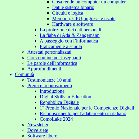
Cosa rende un computer un computer
Dati e sistema binario
Circuiti e logica
Memoria, CPU, ingressi e uscite
Hardware e software
La protezione dei dati personali
La fiaba di Ada & Zangemann
A passeggio con l’informatica
Praticamente a scuola
Attestati personalizzati
Corso online per insegnanti
Le parole dell'informatica
Approfondimenti
Comunità
Testimonianze 10 anni
Premi e riconoscimenti
Introduzione
Digital Skills in Education
Repubblica Digitale
1° Premio Nazionale per le Competenze Digitali
Riconoscimento per l'adattamento in italiano
ComoLake 2024
Newsletter
Dove siete
Software libero