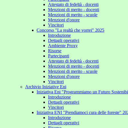
Attestato di fedeltà - docenti
Menzioni di merito - docenti
Menzioni di merito - scuole
Menzioni d'onore
Vincitori
Concorso "La realtà che vorrei" 2025
Introduzione
Dettagli operativi
Ambiente Proxy
Risorse
Partecipanti
Attestato di fedeltà - docenti
Menzioni di merito - docenti
Menzioni di merito - scuole
Menzioni d'onore
Vincitori
Archivio Iniziative Eni
Iniziativa Eni "Programmiamo un Futuro Sostenib
Introduzione
Dettagli operativi
Vincitori
Iniziativa ENI "Prendiamoci cura delle foreste" 2
Introduzione
Dettagli operativi
Risorse