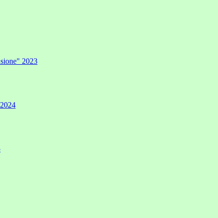
lusione" 2023
" 2024
5