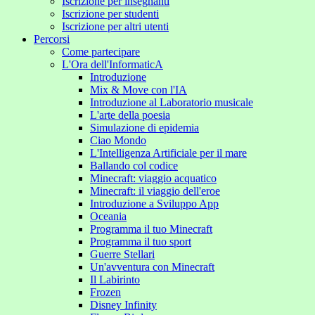
Iscrizione per insegnanti
Iscrizione per studenti
Iscrizione per altri utenti
Percorsi
Come partecipare
L'Ora dell'InformaticA
Introduzione
Mix & Move con l'IA
Introduzione al Laboratorio musicale
L'arte della poesia
Simulazione di epidemia
Ciao Mondo
L'Intelligenza Artificiale per il mare
Ballando col codice
Minecraft: viaggio acquatico
Minecraft: il viaggio dell'eroe
Introduzione a Sviluppo App
Oceania
Programma il tuo Minecraft
Programma il tuo sport
Guerre Stellari
Un'avventura con Minecraft
Il Labirinto
Frozen
Disney Infinity