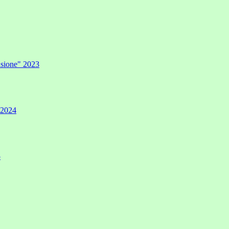
lusione" 2023
" 2024
5