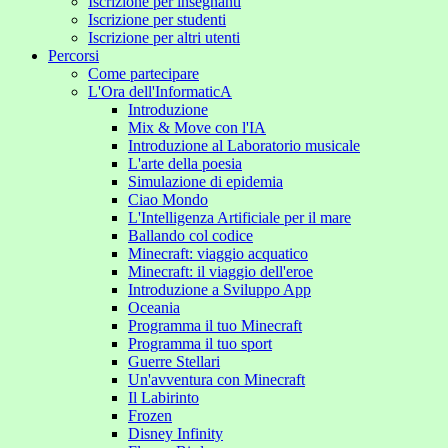
Iscrizione per insegnanti
Iscrizione per studenti
Iscrizione per altri utenti
Percorsi
Come partecipare
L'Ora dell'InformaticA
Introduzione
Mix & Move con l'IA
Introduzione al Laboratorio musicale
L'arte della poesia
Simulazione di epidemia
Ciao Mondo
L'Intelligenza Artificiale per il mare
Ballando col codice
Minecraft: viaggio acquatico
Minecraft: il viaggio dell'eroe
Introduzione a Sviluppo App
Oceania
Programma il tuo Minecraft
Programma il tuo sport
Guerre Stellari
Un'avventura con Minecraft
Il Labirinto
Frozen
Disney Infinity