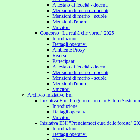
Attestato di fedeltà - docenti
Menzioni di merito - docenti
Menzioni di merito - scuole
Menzioni d'onore
Vincitori
Concorso "La realtà che vorrei" 2025
Introduzione
Dettagli operativi
Ambiente Proxy
Risorse
Partecipanti
Attestato di fedeltà - docenti
Menzioni di merito - docenti
Menzioni di merito - scuole
Menzioni d'onore
Vincitori
Archivio Iniziative Eni
Iniziativa Eni "Programmiamo un Futuro Sostenib
Introduzione
Dettagli operativi
Vincitori
Iniziativa ENI "Prendiamoci cura delle foreste" 2
Introduzione
Dettagli operativi
Risorse