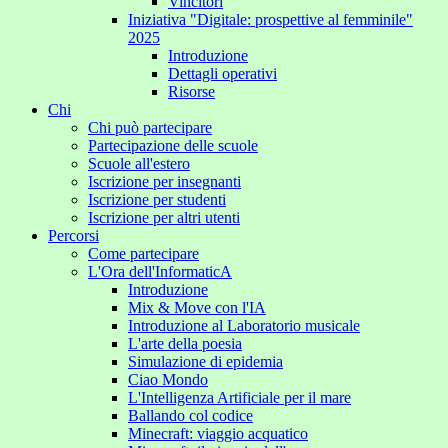
Vincitori
Iniziativa "Digitale: prospettive al femminile"
2025
Introduzione
Dettagli operativi
Risorse
Chi
Chi può partecipare
Partecipazione delle scuole
Scuole all'estero
Iscrizione per insegnanti
Iscrizione per studenti
Iscrizione per altri utenti
Percorsi
Come partecipare
L'Ora dell'InformaticA
Introduzione
Mix & Move con l'IA
Introduzione al Laboratorio musicale
L'arte della poesia
Simulazione di epidemia
Ciao Mondo
L'Intelligenza Artificiale per il mare
Ballando col codice
Minecraft: viaggio acquatico