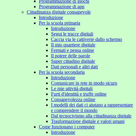
Programmazione di giochi
Programmazione di app
Cittadinanza digitale consapevole
Introduzione
Per la scuola primaria
Introduzione
Segui le tracce digitali
Caccia via le cattiverie dallo schermo
Il mio quartiere digitale
Fermati e pensa online
Il potere delle parole
Super cittadino digitale
Dati personali e altri dati
Per la scuola secondaria
Introduzione
Comunicare in rete in modo sicuro
Le mie attività digitali
Furti d'identità e truffe online
Consapevolezza online
I modelli dei dati ci aiutano a rappresentare
e comprendere il mondo
Dal tecnocivismo alla cittadinanza digitale
Trasformazione digitale e valori umani
Come funzionano i computer
Introduzione