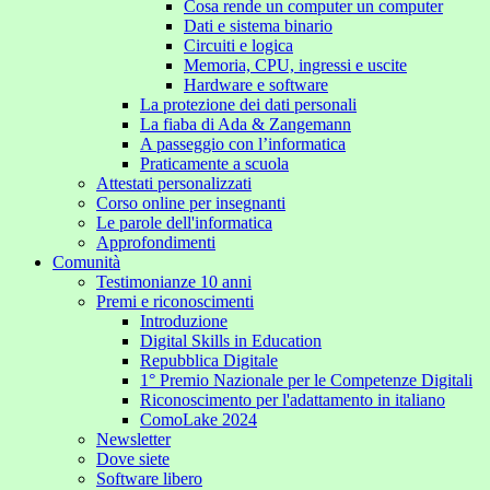
Cosa rende un computer un computer
Dati e sistema binario
Circuiti e logica
Memoria, CPU, ingressi e uscite
Hardware e software
La protezione dei dati personali
La fiaba di Ada & Zangemann
A passeggio con l’informatica
Praticamente a scuola
Attestati personalizzati
Corso online per insegnanti
Le parole dell'informatica
Approfondimenti
Comunità
Testimonianze 10 anni
Premi e riconoscimenti
Introduzione
Digital Skills in Education
Repubblica Digitale
1° Premio Nazionale per le Competenze Digitali
Riconoscimento per l'adattamento in italiano
ComoLake 2024
Newsletter
Dove siete
Software libero