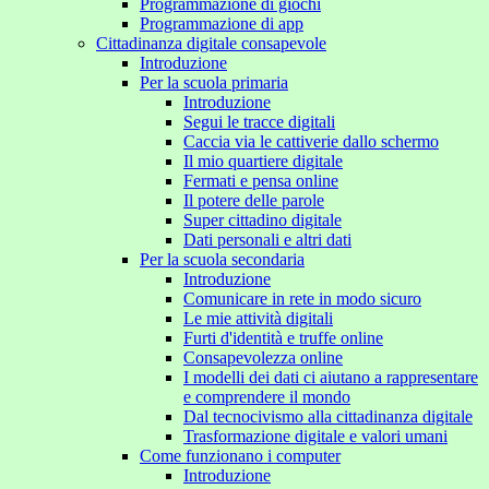
Programmazione di giochi
Programmazione di app
Cittadinanza digitale consapevole
Introduzione
Per la scuola primaria
Introduzione
Segui le tracce digitali
Caccia via le cattiverie dallo schermo
Il mio quartiere digitale
Fermati e pensa online
Il potere delle parole
Super cittadino digitale
Dati personali e altri dati
Per la scuola secondaria
Introduzione
Comunicare in rete in modo sicuro
Le mie attività digitali
Furti d'identità e truffe online
Consapevolezza online
I modelli dei dati ci aiutano a rappresentare
e comprendere il mondo
Dal tecnocivismo alla cittadinanza digitale
Trasformazione digitale e valori umani
Come funzionano i computer
Introduzione