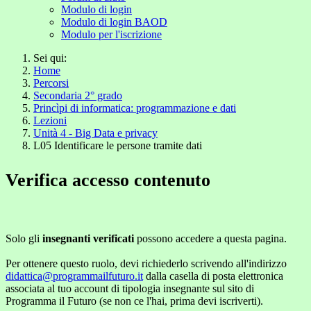
Modulo di login
Modulo di login BAOD
Modulo per l'iscrizione
Sei qui:
Home
Percorsi
Secondaria 2° grado
Princìpi di informatica: programmazione e dati
Lezioni
Unità 4 - Big Data e privacy
L05 Identificare le persone tramite dati
Verifica accesso contenuto
Solo gli
insegnanti verificati
possono accedere a questa pagina.
Per ottenere questo ruolo, devi richiederlo scrivendo all'indirizzo
didattica@programmailfuturo.it
dalla casella di posta elettronica
associata al tuo account di tipologia insegnante sul sito di
Programma il Futuro (se non ce l'hai, prima devi iscriverti).