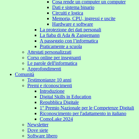
Cosa rende un computer un computer
Dati e sistema binario
Circuiti e logica
Memoria, CPU, ingressi e uscite
Hardware e software
La protezione dei dati personali
La fiaba di Ada & Zangemann
A passeggio con l’informatica
Praticamente a scuola
Attestati personalizzati
Corso online per insegnanti
Le parole dell'informatica
Approfondimenti
Comunità
Testimonianze 10 anni
Premi e riconoscimenti
Introduzione
Digital Skills in Education
Repubblica Digitale
1° Premio Nazionale per le Competenze Digitali
Riconoscimento per l'adattamento in italiano
ComoLake 2024
Newsletter
Dove siete
Software libero