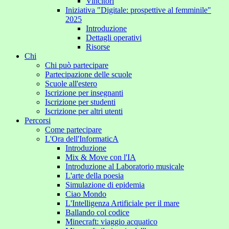
Vincitori
Iniziativa "Digitale: prospettive al femminile"
2025
Introduzione
Dettagli operativi
Risorse
Chi
Chi può partecipare
Partecipazione delle scuole
Scuole all'estero
Iscrizione per insegnanti
Iscrizione per studenti
Iscrizione per altri utenti
Percorsi
Come partecipare
L'Ora dell'InformaticA
Introduzione
Mix & Move con l'IA
Introduzione al Laboratorio musicale
L'arte della poesia
Simulazione di epidemia
Ciao Mondo
L'Intelligenza Artificiale per il mare
Ballando col codice
Minecraft: viaggio acquatico