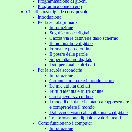
Programmazione di giochi
Programmazione di app
Cittadinanza digitale consapevole
Introduzione
Per la scuola primaria
Introduzione
Segui le tracce digitali
Caccia via le cattiverie dallo schermo
Il mio quartiere digitale
Fermati e pensa online
Il potere delle parole
Super cittadino digitale
Dati personali e altri dati
Per la scuola secondaria
Introduzione
Comunicare in rete in modo sicuro
Le mie attività digitali
Furti d'identità e truffe online
Consapevolezza online
I modelli dei dati ci aiutano a rappresentare
e comprendere il mondo
Dal tecnocivismo alla cittadinanza digitale
Trasformazione digitale e valori umani
Come funzionano i computer
Introduzione