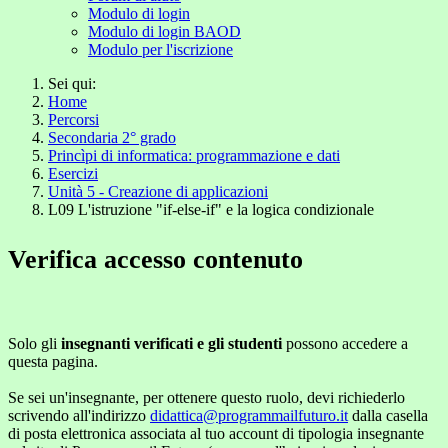
Modulo di login
Modulo di login BAOD
Modulo per l'iscrizione
Sei qui:
Home
Percorsi
Secondaria 2° grado
Princìpi di informatica: programmazione e dati
Esercizi
Unità 5 - Creazione di applicazioni
L09 L'istruzione "if-else-if" e la logica condizionale
Verifica accesso contenuto
Solo gli
insegnanti verificati e gli studenti
possono accedere a
questa pagina.
Se sei un'insegnante, per ottenere questo ruolo, devi richiederlo
scrivendo all'indirizzo
didattica@programmailfuturo.it
dalla casella
di posta elettronica associata al tuo account di tipologia insegnante