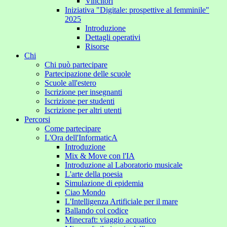
Vincitori
Iniziativa "Digitale: prospettive al femminile"
2025
Introduzione
Dettagli operativi
Risorse
Chi
Chi può partecipare
Partecipazione delle scuole
Scuole all'estero
Iscrizione per insegnanti
Iscrizione per studenti
Iscrizione per altri utenti
Percorsi
Come partecipare
L'Ora dell'InformaticA
Introduzione
Mix & Move con l'IA
Introduzione al Laboratorio musicale
L'arte della poesia
Simulazione di epidemia
Ciao Mondo
L'Intelligenza Artificiale per il mare
Ballando col codice
Minecraft: viaggio acquatico