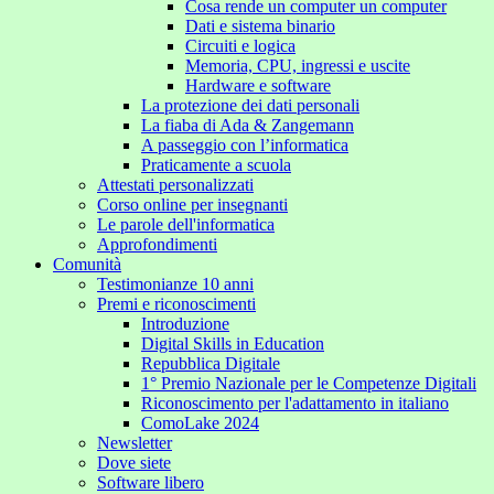
Cosa rende un computer un computer
Dati e sistema binario
Circuiti e logica
Memoria, CPU, ingressi e uscite
Hardware e software
La protezione dei dati personali
La fiaba di Ada & Zangemann
A passeggio con l’informatica
Praticamente a scuola
Attestati personalizzati
Corso online per insegnanti
Le parole dell'informatica
Approfondimenti
Comunità
Testimonianze 10 anni
Premi e riconoscimenti
Introduzione
Digital Skills in Education
Repubblica Digitale
1° Premio Nazionale per le Competenze Digitali
Riconoscimento per l'adattamento in italiano
ComoLake 2024
Newsletter
Dove siete
Software libero