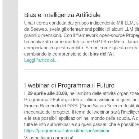
a
Bias e Intelligenza Artificiale
Una ricerca condotta dal gruppo indipendente MII-LLM, 
ero
da Seeweb, svela gli orientamenti politici di alcuni LLM (l
tazionale?
grandi dimensioni). Con il framework open-source Propa
ha analizzato come modelli come GPT-4o e Meta Llama 
comportano in questo ambito. Scopri come questa ricerc
cambiando la comprensione dei
bias dell'AI
.
Leggi l’articolo!...
I webinar di Programma il Futuro
Il
29 aprile alle 18.00
, nell’ambito delle attività organizza
Programma il Futuro, si terrà l’ultimo webinar di quest’ann
Franco Raimondi del GSSI (Gran Sasso Science Institute
mecenate del progetto. Il tema del webinar sarà l’intelligen
e le sue possibili applicazioni nel mondo della scuola. A 
tutte le info sul webinar e su quelli passati che è possibile
https://programmailfuturo.it/notizie/webinar
Vi aspettiamo numerosi!