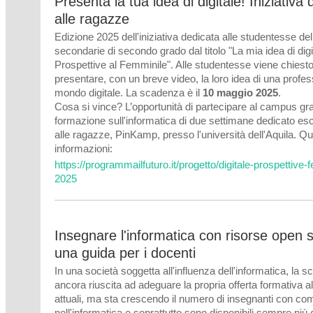
Presenta la tua idea di digitale! Iniziativa
alle ragazze
Edizione 2025 dell'iniziativa dedicata alle studentesse de
secondarie di secondo grado dal titolo "La mia idea di digi
Prospettive al Femminile". Alle studentesse viene chiesto
presentare, con un breve video, la loro idea di una profes
mondo digitale. La scadenza è il
10 maggio 2025
.
Cosa si vince? L’opportunità di partecipare al campus grat
formazione sull'informatica di due settimane dedicato e
alle ragazze, PinKamp, presso l'università dell'Aquila. Qui
informazioni:
https://programmailfuturo.it/progetto/digitale-prospettive-
2025
Insegnare l'informatica con risorse open 
una guida per i docenti
In una società soggetta all'influenza dell'informatica, la s
ancora riuscita ad adeguare la propria offerta formativa a
attuali, ma sta crescendo il numero di insegnanti con c
nell'informatica e soprattutto sono disponibili sempre più 