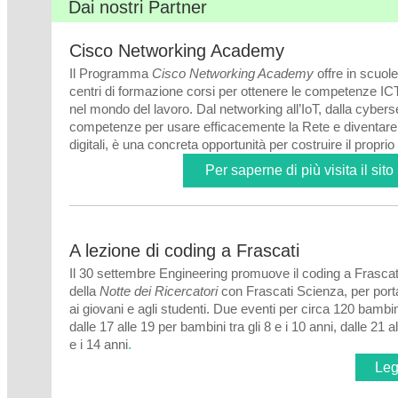
Dai nostri Partner
Cisco Networking Academy
Il Programma
Cisco Networking Academy
offre in scuole
centri di formazione corsi per ottenere le competenze ICT
nel mondo del lavoro. Dal networking all’IoT, dalla cyberse
competenze per usare efficacemente la Rete e diventare 
digitali, è una concreta opportunità per costruire il proprio
Per saperne di più visita il sito u
A lezione di coding a Frascati
Il 30 settembre Engineering promuove il coding a Frascati
della
Notte dei Ricercatori
con Frascati Scienza, per port
ai giovani e agli studenti. Due eventi per circa 120 bambin
dalle 17 alle 19 per bambini tra gli 8 e i 10 anni, dalle 21 al
e i 14 anni
.
Legg