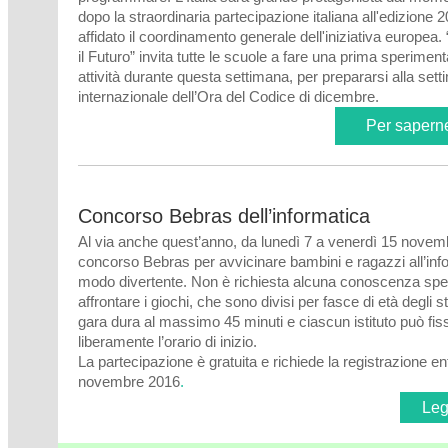
dopo la straordinaria partecipazione italiana all'edizione 2
affidato il coordinamento generale dell'iniziativa europe
il Futuro” invita tutte le scuole a fare una prima sperimen
attività durante questa settimana, per prepararsi alla set
internazionale dell’Ora del Codice di dicembre
.
Per saperne 
Concorso Bebras dell’informatica
Al via anche quest’anno, da lunedì 7 a venerdì 15 novemb
concorso Bebras per avvicinare bambini e ragazzi all’inf
modo divertente. Non è richiesta alcuna conoscenza spec
affrontare i giochi, che sono divisi per fasce di età degli s
gara dura al massimo 45 minuti e ciascun istituto può fis
liberamente l’orario di inizio.
La partecipazione è gratuita e richiede la registrazione ent
novembre 2016
.
Legg