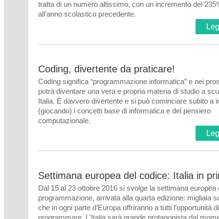
tratta di un numero altissimo, con un incremento del 235
all’anno scolastico precedente
.
Legg
Coding, divertente da praticare!
Coding significa “programmazione informatica” e nei pro
potrà diventare una vera e propria materia di studio a sc
Italia. È davvero divertente e si può cominciare subito a 
(giocando) i concetti base di informatica e del pensiero
computazionale
.
Legg
Settimana europea del codice: Italia in pr
Dal 15 al 23 ottobre 2016 si svolge la settimana europea 
programmazione, arrivata alla quarta edizione: migliaia so
che in ogni parte d’Europa offriranno a tutti l’opportunità di
programmare. L'Italia sarà grande protagonista dal mom