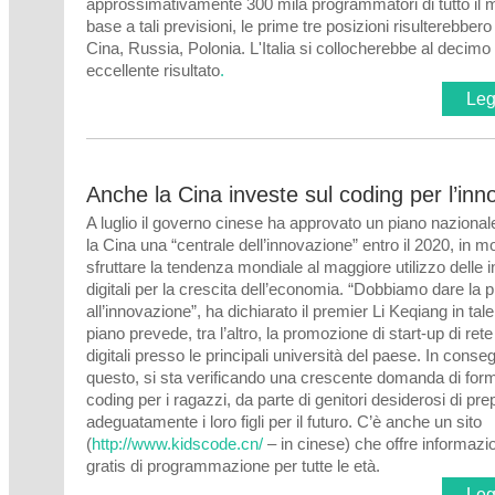
approssimativamente 300 mila programmatori di tutto il 
base a tali previsioni, le prime tre posizioni risulterebbe
Cina, Russia, Polonia. L'Italia si collocherebbe al decimo
eccellente risultato
.
Legg
Anche la Cina investe sul coding per l’in
A luglio il governo cinese ha approvato un piano nazional
la Cina una “centrale dell’innovazione” entro il 2020, in 
sfruttare la tendenza mondiale al maggiore utilizzo delle 
digitali per la crescita dell’economia. “Dobbiamo dare la pr
all’innovazione”, ha dichiarato il premier Li Keqiang in tal
piano prevede, tra l’altro, la promozione di start-up di ret
digitali presso le principali università del paese. In cons
questo, si sta verificando una crescente domanda di for
coding per i ragazzi, da parte di genitori desiderosi di pre
adeguatamente i loro figli per il futuro. C’è anche un sito
(
http://www.kidscode.cn/
– in cinese) che offre informazio
gratis di programmazione per tutte le età.
Legg