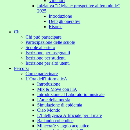
Vincitori
Iniziativa "Digitale: prospettive al femminile"
2025
Introduzione
Dettagli operativi
Risorse
Chi
Chi può partecipare
Partecipazione delle scuole
Scuole all'estero
Iscrizione per insegnanti
Iscrizione per studenti
Iscrizione per altri utenti
Percorsi
Come partecipare
L'Ora dell'InformaticA
Introduzione
Mix & Move con l'IA
Introduzione al Laboratorio musicale
L'arte della poesia
Simulazione di epidemia
Ciao Mondo
L'Intelligenza Artificiale per il mare
Ballando col codice
Minecraft: viaggio acquatico