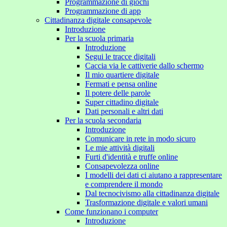
Programmazione di giochi
Programmazione di app
Cittadinanza digitale consapevole
Introduzione
Per la scuola primaria
Introduzione
Segui le tracce digitali
Caccia via le cattiverie dallo schermo
Il mio quartiere digitale
Fermati e pensa online
Il potere delle parole
Super cittadino digitale
Dati personali e altri dati
Per la scuola secondaria
Introduzione
Comunicare in rete in modo sicuro
Le mie attività digitali
Furti d'identità e truffe online
Consapevolezza online
I modelli dei dati ci aiutano a rappresentare
e comprendere il mondo
Dal tecnocivismo alla cittadinanza digitale
Trasformazione digitale e valori umani
Come funzionano i computer
Introduzione