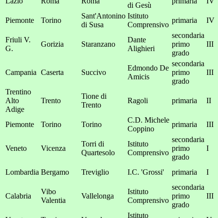
Lazio
Roma
Roma
primaria
IV
di Gesù
Sant'Antonino
Istituto
Piemonte
Torino
primaria
IV
di Susa
Comprensivo
secondaria
Friuli V.
Dante
Gorizia
Staranzano
primo
III
G.
Alighieri
grado
secondaria
Edmondo De
Campania
Caserta
Succivo
primo
III
Amicis
grado
Trentino
Tione di
Alto
Trento
Ragoli
primaria
II
Trento
Adige
C.D. Michele
Piemonte
Torino
Torino
primaria
III
Coppino
secondaria
Torri di
Istituto
Veneto
Vicenza
primo
I
Quartesolo
Comprensivo
grado
Lombardia
Bergamo
Treviglio
I.C. 'Grossi'
primaria
I
secondaria
Vibo
Istituto
Calabria
Vallelonga
primo
III
Valentia
Comprensivo
grado
Istituto