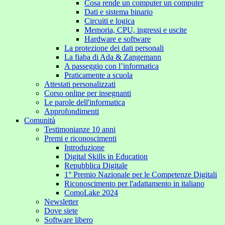
Cosa rende un computer un computer
Dati e sistema binario
Circuiti e logica
Memoria, CPU, ingressi e uscite
Hardware e software
La protezione dei dati personali
La fiaba di Ada & Zangemann
A passeggio con l’informatica
Praticamente a scuola
Attestati personalizzati
Corso online per insegnanti
Le parole dell'informatica
Approfondimenti
Comunità
Testimonianze 10 anni
Premi e riconoscimenti
Introduzione
Digital Skills in Education
Repubblica Digitale
1° Premio Nazionale per le Competenze Digitali
Riconoscimento per l'adattamento in italiano
ComoLake 2024
Newsletter
Dove siete
Software libero