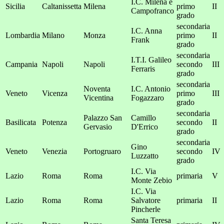
I.C. Milena e
Sicilia
Caltanissetta
Milena
primo
II
Campofranco
grado
secondaria
I.C. Anna
Lombardia
Milano
Monza
primo
II
Frank
grado
secondaria
I.T.I. Galileo
Campania
Napoli
Napoli
secondo
III
Ferraris
grado
secondaria
Noventa
I.C. Antonio
Veneto
Vicenza
primo
III
Vicentina
Fogazzaro
grado
secondaria
Palazzo San
Camillo
Basilicata
Potenza
secondo
II
Gervasio
D'Errico
grado
secondaria
Gino
Veneto
Venezia
Portogruaro
secondo
IV
Luzzatto
grado
I.C. Via
Lazio
Roma
Roma
primaria
V
Monte Zebio
I.C. Via
Lazio
Roma
Roma
Salvatore
primaria
II
Pincherle
Santa Teresa