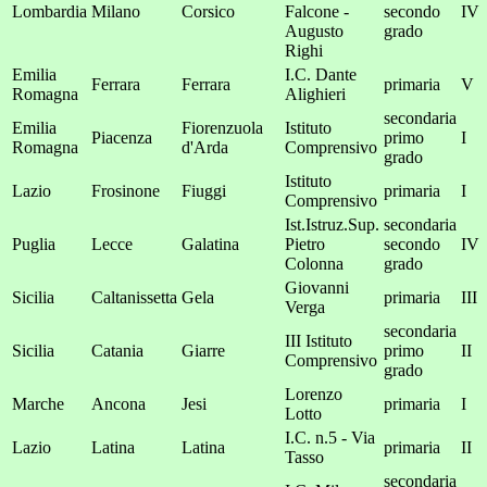
Lombardia
Milano
Corsico
Falcone -
secondo
IV
Augusto
grado
Righi
Emilia
I.C. Dante
Ferrara
Ferrara
primaria
V
Romagna
Alighieri
secondaria
Emilia
Fiorenzuola
Istituto
Piacenza
primo
I
Romagna
d'Arda
Comprensivo
grado
Istituto
Lazio
Frosinone
Fiuggi
primaria
I
Comprensivo
Ist.Istruz.Sup.
secondaria
Puglia
Lecce
Galatina
Pietro
secondo
IV
Colonna
grado
Giovanni
Sicilia
Caltanissetta
Gela
primaria
III
Verga
secondaria
III Istituto
Sicilia
Catania
Giarre
primo
II
Comprensivo
grado
Lorenzo
Marche
Ancona
Jesi
primaria
I
Lotto
I.C. n.5 - Via
Lazio
Latina
Latina
primaria
II
Tasso
secondaria