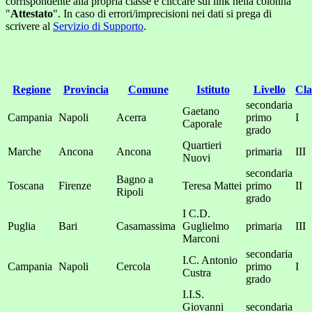
corrispondente alla propria classe e cliccare sul link nella colonna
"
Attestato
". In caso di errori/imprecisioni nei dati si prega di
scrivere al
Servizio di Supporto
.
Regione
Provincia
Comune
Istituto
Livello
Cla
secondaria
Gaetano
Campania
Napoli
Acerra
primo
I
Caporale
grado
Quartieri
Marche
Ancona
Ancona
primaria
III
Nuovi
secondaria
Bagno a
Toscana
Firenze
Teresa Mattei
primo
II
Ripoli
grado
I C.D.
Puglia
Bari
Casamassima
Guglielmo
primaria
III
Marconi
secondaria
I.C. Antonio
Campania
Napoli
Cercola
primo
I
Custra
grado
I.I.S.
Giovanni
secondaria