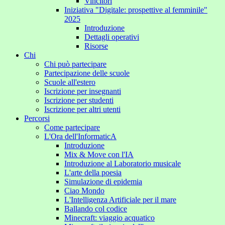
Vincitori
Iniziativa "Digitale: prospettive al femminile"
2025
Introduzione
Dettagli operativi
Risorse
Chi
Chi può partecipare
Partecipazione delle scuole
Scuole all'estero
Iscrizione per insegnanti
Iscrizione per studenti
Iscrizione per altri utenti
Percorsi
Come partecipare
L'Ora dell'InformaticA
Introduzione
Mix & Move con l'IA
Introduzione al Laboratorio musicale
L'arte della poesia
Simulazione di epidemia
Ciao Mondo
L'Intelligenza Artificiale per il mare
Ballando col codice
Minecraft: viaggio acquatico