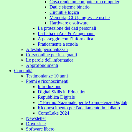
Cosa rende un computer un computer
Dati e sistema binario
Circuiti e logica
Memoria, CPU, ingressi e uscite
Hardware e software
La protezione dei dati personali
La fiaba di Ada & Zangemann
A passeggio con l’informatica
Praticamente a scuola
Attestati personalizzati
Corso online per insegnanti
Le parole dell'informatica
Approfondimenti
Comunità
Testimonianze 10 anni
Premi e riconoscimenti
Introduzione
Digital Skills in Education
Repubblica Digitale
1° Premio Nazionale per le Competenze Digitali
Riconoscimento per l'adattamento in italiano
ComoLake 2024
Newsletter
Dove siete
Software libero