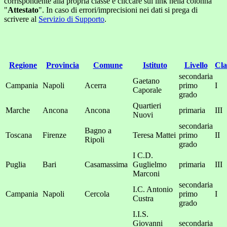
corrispondente alla propria classe e cliccare sul link nella colonna
"
Attestato
". In caso di errori/imprecisioni nei dati si prega di
scrivere al
Servizio di Supporto
.
Regione
Provincia
Comune
Istituto
Livello
Cla
secondaria
Gaetano
Campania
Napoli
Acerra
primo
I
Caporale
grado
Quartieri
Marche
Ancona
Ancona
primaria
III
Nuovi
secondaria
Bagno a
Toscana
Firenze
Teresa Mattei
primo
II
Ripoli
grado
I C.D.
Puglia
Bari
Casamassima
Guglielmo
primaria
III
Marconi
secondaria
I.C. Antonio
Campania
Napoli
Cercola
primo
I
Custra
grado
I.I.S.
Giovanni
secondaria