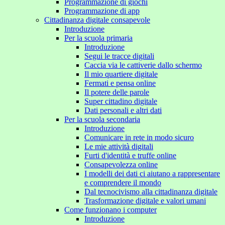
Programmazione di giochi
Programmazione di app
Cittadinanza digitale consapevole
Introduzione
Per la scuola primaria
Introduzione
Segui le tracce digitali
Caccia via le cattiverie dallo schermo
Il mio quartiere digitale
Fermati e pensa online
Il potere delle parole
Super cittadino digitale
Dati personali e altri dati
Per la scuola secondaria
Introduzione
Comunicare in rete in modo sicuro
Le mie attività digitali
Furti d'identità e truffe online
Consapevolezza online
I modelli dei dati ci aiutano a rappresentare
e comprendere il mondo
Dal tecnocivismo alla cittadinanza digitale
Trasformazione digitale e valori umani
Come funzionano i computer
Introduzione