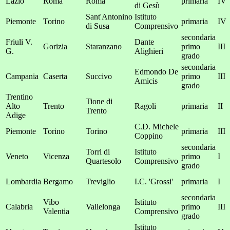
Lazio
Roma
Roma
primaria
IV
di Gesù
Sant'Antonino
Istituto
Piemonte
Torino
primaria
IV
di Susa
Comprensivo
secondaria
Friuli V.
Dante
Gorizia
Staranzano
primo
III
G.
Alighieri
grado
secondaria
Edmondo De
Campania
Caserta
Succivo
primo
III
Amicis
grado
Trentino
Tione di
Alto
Trento
Ragoli
primaria
II
Trento
Adige
C.D. Michele
Piemonte
Torino
Torino
primaria
III
Coppino
secondaria
Torri di
Istituto
Veneto
Vicenza
primo
I
Quartesolo
Comprensivo
grado
Lombardia
Bergamo
Treviglio
I.C. 'Grossi'
primaria
I
secondaria
Vibo
Istituto
Calabria
Vallelonga
primo
III
Valentia
Comprensivo
grado
Istituto