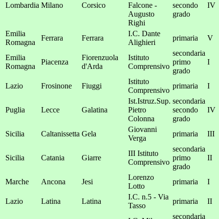
Lombardia
Milano
Corsico
Falcone -
secondo
IV
Augusto
grado
Righi
Emilia
I.C. Dante
Ferrara
Ferrara
primaria
V
Romagna
Alighieri
secondaria
Emilia
Fiorenzuola
Istituto
Piacenza
primo
I
Romagna
d'Arda
Comprensivo
grado
Istituto
Lazio
Frosinone
Fiuggi
primaria
I
Comprensivo
Ist.Istruz.Sup.
secondaria
Puglia
Lecce
Galatina
Pietro
secondo
IV
Colonna
grado
Giovanni
Sicilia
Caltanissetta
Gela
primaria
III
Verga
secondaria
III Istituto
Sicilia
Catania
Giarre
primo
II
Comprensivo
grado
Lorenzo
Marche
Ancona
Jesi
primaria
I
Lotto
I.C. n.5 - Via
Lazio
Latina
Latina
primaria
II
Tasso
secondaria