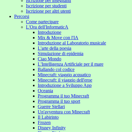
Iscrizione per insegnanti
Iscrizione per studenti
Iscrizione per altri utenti
Percorsi
Come partecipare
L'Ora dell'InformaticA
Introduzione
Mix & Move con l'IA
Introduzione al Laboratorio musicale
L'arte della poesia
Simulazione di epidemia
Ciao Mondo
L'Intelligenza Artificiale per il mare
Ballando col codice
Minecraft: viaggio acquatico
Minecraft: il viaggio dell'eroe
Introduzione a Sviluppo App
Oceania
Programma il tuo Minecraft
Programma il tuo sport
Guerre Stellari
Un'avventura con Minecraft
Il Labirinto
Frozen
Disney Infinity