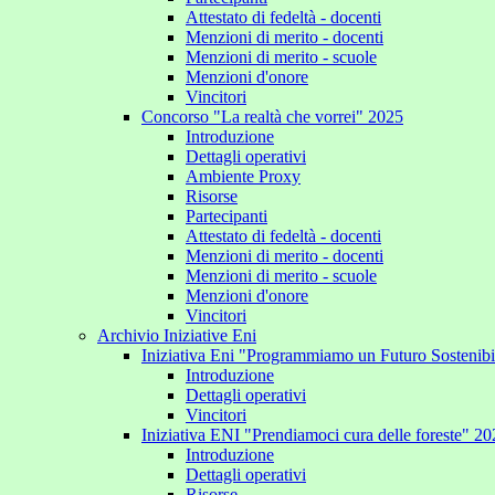
Attestato di fedeltà - docenti
Menzioni di merito - docenti
Menzioni di merito - scuole
Menzioni d'onore
Vincitori
Concorso "La realtà che vorrei" 2025
Introduzione
Dettagli operativi
Ambiente Proxy
Risorse
Partecipanti
Attestato di fedeltà - docenti
Menzioni di merito - docenti
Menzioni di merito - scuole
Menzioni d'onore
Vincitori
Archivio Iniziative Eni
Iniziativa Eni "Programmiamo un Futuro Sostenib
Introduzione
Dettagli operativi
Vincitori
Iniziativa ENI "Prendiamoci cura delle foreste" 2
Introduzione
Dettagli operativi
Risorse