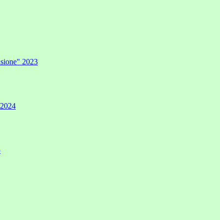
lusione" 2023
" 2024
5