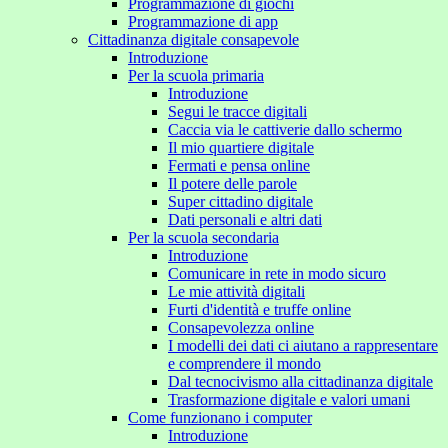
Programmazione di giochi
Programmazione di app
Cittadinanza digitale consapevole
Introduzione
Per la scuola primaria
Introduzione
Segui le tracce digitali
Caccia via le cattiverie dallo schermo
Il mio quartiere digitale
Fermati e pensa online
Il potere delle parole
Super cittadino digitale
Dati personali e altri dati
Per la scuola secondaria
Introduzione
Comunicare in rete in modo sicuro
Le mie attività digitali
Furti d'identità e truffe online
Consapevolezza online
I modelli dei dati ci aiutano a rappresentare
e comprendere il mondo
Dal tecnocivismo alla cittadinanza digitale
Trasformazione digitale e valori umani
Come funzionano i computer
Introduzione