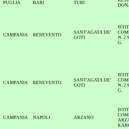
PUGLIA
BARI
TURI
DON
ISTI
SANT'AGATA DE'
COM
CAMPANIA
BENEVENTO
GOTI
N. 2
G.
ISTI
SANT'AGATA DE'
COM
CAMPANIA
BENEVENTO
GOTI
N. 2
G.
ISTI
COM
CAMPANIA
NAPOLI
ARZANO
ARZA
KAR