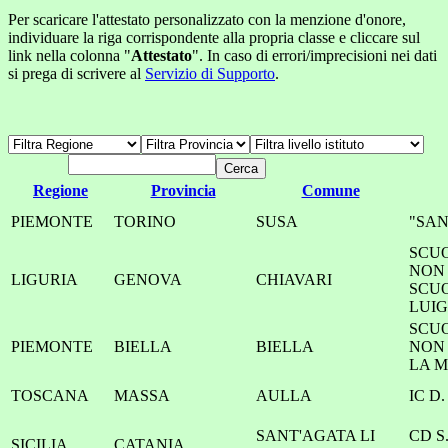
Per scaricare l'attestato personalizzato con la menzione d'onore,
individuare la riga corrispondente alla propria classe e cliccare sul
link nella colonna "
Attestato
". In caso di errori/imprecisioni nei dati
si prega di scrivere al
Servizio di Supporto
.
Regione
Provincia
Comune
PIEMONTE
TORINO
SUSA
"SAN
SCU
NON
LIGURIA
GENOVA
CHIAVARI
SCU
LUIG
SCU
PIEMONTE
BIELLA
BIELLA
NON 
LA 
TOSCANA
MASSA
AULLA
IC D
SANT'AGATA LI
CD S
SICILIA
CATANIA