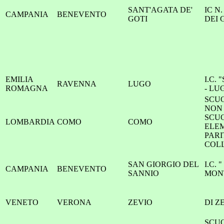
SANT'AGATA DE'
IC N
CAMPANIA
BENEVENTO
GOTI
DEI 
EMILIA
I.C.
RAVENNA
LUGO
ROMAGNA
- LU
SCU
NON
SCU
LOMBARDIA
COMO
COMO
ELE
PARI
COL
SAN GIORGIO DEL
I.C. 
CAMPANIA
BENEVENTO
SANNIO
MONT
VENETO
VERONA
ZEVIO
DI Z
SCU