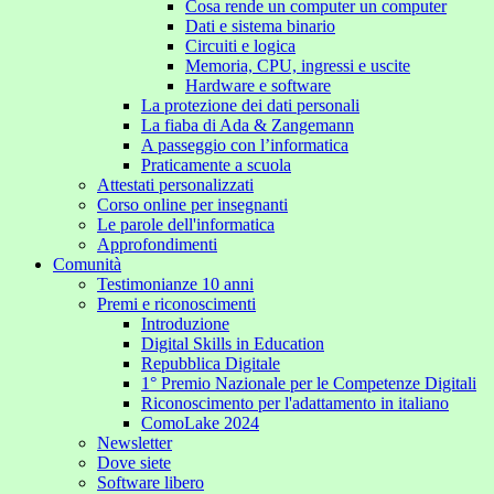
Cosa rende un computer un computer
Dati e sistema binario
Circuiti e logica
Memoria, CPU, ingressi e uscite
Hardware e software
La protezione dei dati personali
La fiaba di Ada & Zangemann
A passeggio con l’informatica
Praticamente a scuola
Attestati personalizzati
Corso online per insegnanti
Le parole dell'informatica
Approfondimenti
Comunità
Testimonianze 10 anni
Premi e riconoscimenti
Introduzione
Digital Skills in Education
Repubblica Digitale
1° Premio Nazionale per le Competenze Digitali
Riconoscimento per l'adattamento in italiano
ComoLake 2024
Newsletter
Dove siete
Software libero