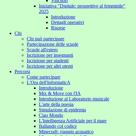
Vincitori
Iniziativa "Digitale: prospettive al femminile"
2025
Introduzione
Dettagli operativi
Risorse
Chi
Chi può partecipare
Partecipazione delle scuole
Scuole all'estero
Iscrizione per insegnanti
Iscrizione per studenti
Iscrizione per altri utenti
Percorsi
Come partecipare
L'Ora dell'InformaticA
Introduzione
Mix & Move con l'IA
Introduzione al Laboratorio musicale
L'arte della poesia
Simulazione di epidemia
Ciao Mondo
L'Intelligenza Artificiale per il mare
Ballando col codice
Minecraft: viaggio acquatico