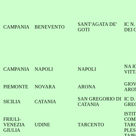
SANT'AGATA DE'
IC N
CAMPANIA
BENEVENTO
GOTI
DEI 
NA I
CAMPANIA
NAPOLI
NAPOLI
VITT
GIOV
PIEMONTE
NOVARA
ARONA
ARO
SAN GREGORIO DI
IC D.
SICILIA
CATANIA
CATANIA
GRE
ISTI
FRIULI-
COM
VENEZIA
UDINE
TARCENTO
TARC
GIULIA
PLES
TAI