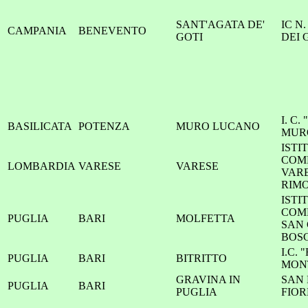
SANT'AGATA DE'
IC N
CAMPANIA
BENEVENTO
GOTI
DEI 
I. C.
BASILICATA
POTENZA
MURO LUCANO
MURO
ISTI
COM
LOMBARDIA
VARESE
VARESE
VARE
RIMO
ISTI
COM
PUGLIA
BARI
MOLFETTA
SAN 
BOS
I.C. 
PUGLIA
BARI
BITRITTO
MON
GRAVINA IN
SAN 
PUGLIA
BARI
PUGLIA
FIOR