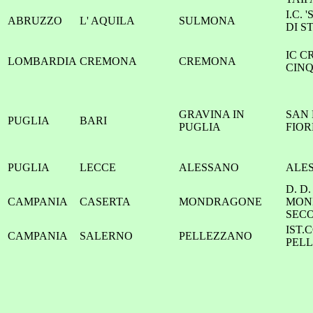
I.C. 
ABRUZZO
L' AQUILA
SULMONA
DI S
IC 
LOMBARDIA
CREMONA
CREMONA
CIN
GRAVINA IN
SAN 
PUGLIA
BARI
PUGLIA
FIOR
PUGLIA
LECCE
ALESSANO
ALE
D. D.
CAMPANIA
CASERTA
MONDRAGONE
MON
SEC
IST.
CAMPANIA
SALERNO
PELLEZZANO
PEL