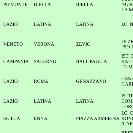
PIEMONTE
BIELLA
BIELLA
NON 
LA 
LAZIO
LATINA
LATINA
I.C. 
DI Z
VENETO
VERONA
ZEVIO
'PIO 
IST. 
CAMPANIA
SALERNO
BATTIPAGLIA
BATT
"G.M
GEN
LAZIO
ROMA
GENAZZANO
GAR
ISTI
LAZIO
LATINA
LATINA
COM
TOR
I.C. 
SICILIA
ENNA
PIAZZA ARMERINA
RON
(P.A
REST