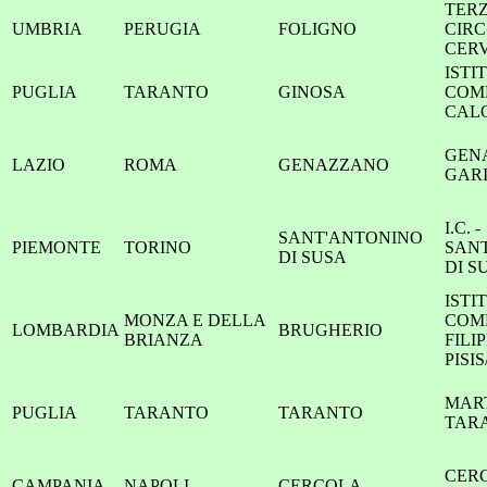
TER
UMBRIA
PERUGIA
FOLIGNO
CIRC
CER
ISTI
PUGLIA
TARANTO
GINOSA
COM
CALO
GEN
LAZIO
ROMA
GENAZZANO
GAR
I.C. -
SANT'ANTONINO
PIEMONTE
TORINO
SAN
DI SUSA
DI S
ISTI
MONZA E DELLA
COM
LOMBARDIA
BRUGHERIO
BRIANZA
FILI
PISI
MAR
PUGLIA
TARANTO
TARANTO
TAR
CERC
CAMPANIA
NAPOLI
CERCOLA