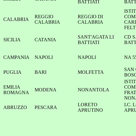
BATTIATI
BATT
ISTI
REGGIO
REGGIO DI
COM
CALABRIA
CALABRIA
CALABRIA
CARD
FEL
SANT'AGATA LI
CD S
SICILIA
CATANIA
BATTIATI
BATT
CAMPANIA
NAPOLI
NAPOLI
NA 5
SAN 
PUGLIA
BARI
MOLFETTA
BOS
ISTI
EMILIA
COMP
MODENA
NONANTOLA
ROMAGNA
FRAT
NON
LORETO
I.C.
ABRUZZO
PESCARA
APRUTINO
APR