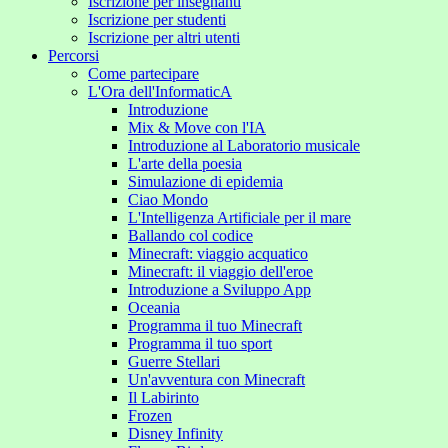
Iscrizione per insegnanti
Iscrizione per studenti
Iscrizione per altri utenti
Percorsi
Come partecipare
L'Ora dell'InformaticA
Introduzione
Mix & Move con l'IA
Introduzione al Laboratorio musicale
L'arte della poesia
Simulazione di epidemia
Ciao Mondo
L'Intelligenza Artificiale per il mare
Ballando col codice
Minecraft: viaggio acquatico
Minecraft: il viaggio dell'eroe
Introduzione a Sviluppo App
Oceania
Programma il tuo Minecraft
Programma il tuo sport
Guerre Stellari
Un'avventura con Minecraft
Il Labirinto
Frozen
Disney Infinity