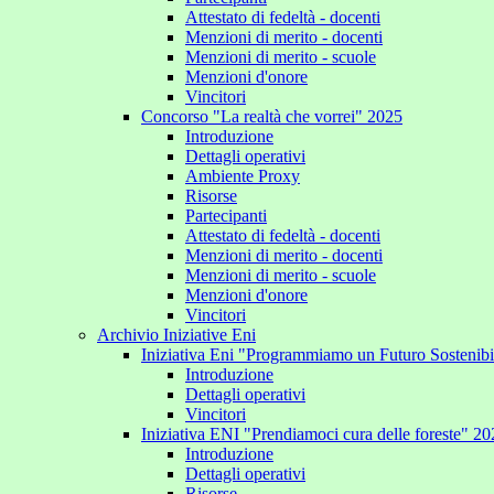
Attestato di fedeltà - docenti
Menzioni di merito - docenti
Menzioni di merito - scuole
Menzioni d'onore
Vincitori
Concorso "La realtà che vorrei" 2025
Introduzione
Dettagli operativi
Ambiente Proxy
Risorse
Partecipanti
Attestato di fedeltà - docenti
Menzioni di merito - docenti
Menzioni di merito - scuole
Menzioni d'onore
Vincitori
Archivio Iniziative Eni
Iniziativa Eni "Programmiamo un Futuro Sostenib
Introduzione
Dettagli operativi
Vincitori
Iniziativa ENI "Prendiamoci cura delle foreste" 2
Introduzione
Dettagli operativi
Risorse