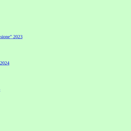
lusione" 2023
" 2024
5