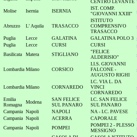
CENTRO LEVANTE
IST. COMP.
Molise
Isernia
ISERNIA
"GIOVANNI XXIII"
ISTITUTO
Abruzzo
L' Aquila
TRASACCO
COMPRENSIVO
TRASACCO
Puglia
Lecce
GALATINA
GALATINA POLO 3
Puglia
Lecce
CURSI
CURSI
"FELICE
Basilicata
Matera
STIGLIANO
ALDERISIO"
I.I.S. GIOVANNI
Lombardia
Milano
CORSICO
FALCONE -
AUGUSTO RIGHI
I.C. VIA L. DA
Lombardia
Milano
CORNAREDO
VINCI
CORNAREDO
Emilia
SAN FELICE
I.C. SAN FELICE
Modena
Romagna
SUL PANARO
SUL PANARO
Campania
Napoli
NAPOLI
NA - I.C. PAVESE
Campania
Napoli
ACERRA
CAPORALE
POMPEI 2 - PLESSO
Campania
Napoli
POMPEI
MESSIGNO