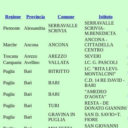
Regione
Provincia
Comune
Istituto
SERRAVALLE
SERRAVALLE
Piemonte
Alessandria
SCRIVIA-
SCRIVIA
M.BENEDICTA
ANCONA -
Marche
Ancona
ANCONA
CITTADELLA
CENTRO
Toscana
Arezzo
AREZZO
SEVERI
Campania
Avellino
VALLATA
I.C. G. PASCOLI
I.C. "RITA LEVI-
Puglia
Bari
BITRITTO
MONTALCINI"
C.D. 14 RE DAVID -
Puglia
Bari
BARI
BARI
"AMEDEO
Puglia
Bari
BARI
D'AOSTA"
RESTA - DE
Puglia
Bari
TURI
DONATO GIANNINI
GRAVINA IN
SAN D. SAVIO+T.
Puglia
Bari
PUGLIA
FIORE
SAN GIOVANNI