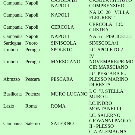
CASOLA DI
CASOLA ISTITUTO
Campania
Napoli
NAPOLI
COMPRENSIVO
NA I.C. 20 - VILLA
Campania
Napoli
NAPOLI
FLEURENT
CERCOLA - I.C.
Campania
Napoli
CERCOLA
CUSTRA
Campania
Napoli
NAPOLI
NA 55 - PISCICELLI
Sardegna
Nuoro
SINISCOLA
SINISCOLA/1
Umbria
Perugia
SPOLETO
I.C. SPOLETO 2
IV
Umbria
Perugia
MARSCIANO
NOVEMBRE/PRIMO
CIR.MARSCIANO
I.C. PESCARA 6 -
Abruzzo
Pescara
PESCARA
PLESSO MARINO
DI RESTA
I. C. "J. STELLA"
Basilicata
Potenza
MURO LUCANO
MURO L.
I.C.INDRO
Lazio
Roma
ROMA
MONTANELLI
I.C. SALERNO
GIOVANNI PAOLO
Campania
Salerno
SALERNO
II - PLESSO
C.A.ALEMAGNA