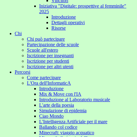
Vincitori
Iniziativa "Digitale: prospettive al femminile"
2025
Introduzione
Dettagli operativi
Risorse
Chi
Chi può partecipare
Partecipazione delle scuole
Scuole all'estero
Iscrizione per insegnanti
Iscrizione per studenti
Iscrizione per altri utenti
Percorsi
Come partecipare
L'Ora dell'InformaticA
Introduzione
Mix & Move con l'IA
Introduzione al Laboratorio musicale
L'arte della poesia
Simulazione di epidemia
Ciao Mondo
L'Intelligenza Artificiale per il mare
Ballando col codice
Minecraft: viaggio acquatico