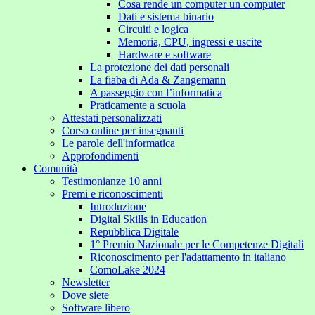
Cosa rende un computer un computer
Dati e sistema binario
Circuiti e logica
Memoria, CPU, ingressi e uscite
Hardware e software
La protezione dei dati personali
La fiaba di Ada & Zangemann
A passeggio con l’informatica
Praticamente a scuola
Attestati personalizzati
Corso online per insegnanti
Le parole dell'informatica
Approfondimenti
Comunità
Testimonianze 10 anni
Premi e riconoscimenti
Introduzione
Digital Skills in Education
Repubblica Digitale
1° Premio Nazionale per le Competenze Digitali
Riconoscimento per l'adattamento in italiano
ComoLake 2024
Newsletter
Dove siete
Software libero