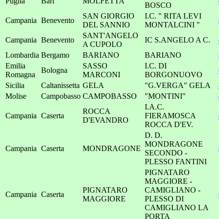
Puglia
Bari
MOLFETTA
BOSCO
SAN GIORGIO
I.C. " RITA LEVI
Campania
Benevento
DEL SANNIO
MONTALCINI "
SANT'ANGELO
Campania
Benevento
IC S.ANGELO A C.
A CUPOLO
Lombardia
Bergamo
BARIANO
BARIANO
Emilia
SASSO
I.C. DI
Bologna
Romagna
MARCONI
BORGONUOVO
Sicilia
Caltanissetta
GELA
"G.VERGA" GELA
Molise
Campobasso
CAMPOBASSO
"MONTINI"
I.A.C.
ROCCA
Campania
Caserta
FIERAMOSCA
D'EVANDRO
ROCCA D'EV.
D. D.
MONDRAGONE
Campania
Caserta
MONDRAGONE
SECONDO -
PLESSO FANTINI
PIGNATARO
MAGGIORE -
PIGNATARO
CAMIGLIANO -
Campania
Caserta
MAGGIORE
PLESSO DI
CAMIGLIANO LA
PORTA