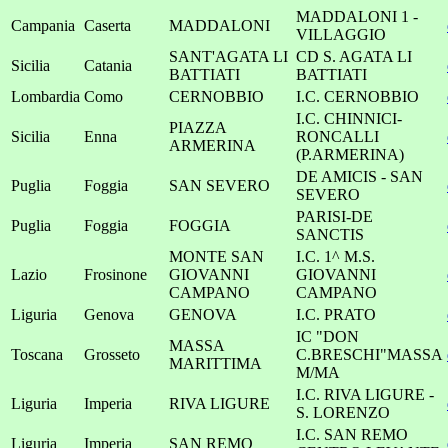
MADDALONI 1 -
Campania
Caserta
MADDALONI
VILLAGGIO
SANT'AGATA LI
CD S. AGATA LI
Sicilia
Catania
BATTIATI
BATTIATI
Lombardia
Como
CERNOBBIO
I.C. CERNOBBIO
I.C. CHINNICI-
PIAZZA
Sicilia
Enna
RONCALLI
ARMERINA
(P.ARMERINA)
DE AMICIS - SAN
Puglia
Foggia
SAN SEVERO
SEVERO
PARISI-DE
Puglia
Foggia
FOGGIA
SANCTIS
MONTE SAN
I.C. 1^ M.S.
Lazio
Frosinone
GIOVANNI
GIOVANNI
CAMPANO
CAMPANO
Liguria
Genova
GENOVA
I.C. PRATO
IC "DON
MASSA
Toscana
Grosseto
C.BRESCHI"MASSA
MARITTIMA
M/MA
I.C. RIVA LIGURE -
Liguria
Imperia
RIVA LIGURE
S. LORENZO
I.C. SAN REMO
Liguria
Imperia
SAN REMO