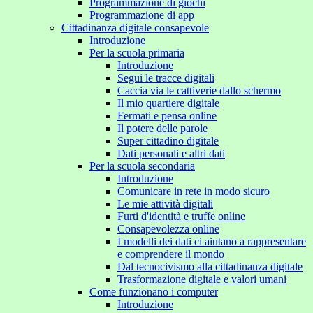
Programmazione di giochi
Programmazione di app
Cittadinanza digitale consapevole
Introduzione
Per la scuola primaria
Introduzione
Segui le tracce digitali
Caccia via le cattiverie dallo schermo
Il mio quartiere digitale
Fermati e pensa online
Il potere delle parole
Super cittadino digitale
Dati personali e altri dati
Per la scuola secondaria
Introduzione
Comunicare in rete in modo sicuro
Le mie attività digitali
Furti d'identità e truffe online
Consapevolezza online
I modelli dei dati ci aiutano a rappresentare
e comprendere il mondo
Dal tecnocivismo alla cittadinanza digitale
Trasformazione digitale e valori umani
Come funzionano i computer
Introduzione